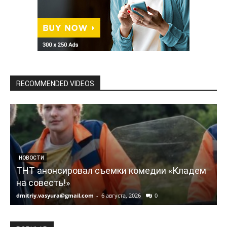
RECOMMENDED VIDEOS
НОВОСТИ
ТНТ анонсировал съемки комедии «Кладем
на совесть!»
dmitriy.vasyura@gmail.com
-
6 августа, 2026
0
d