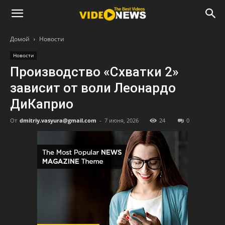
Домой
Новости
Новости
Производство «Схватки 2»
зависит от воли Леонардо
ДиКаприо
От
dmitriy.vasyura@gmail.com
-
7 июня, 2026
24
0