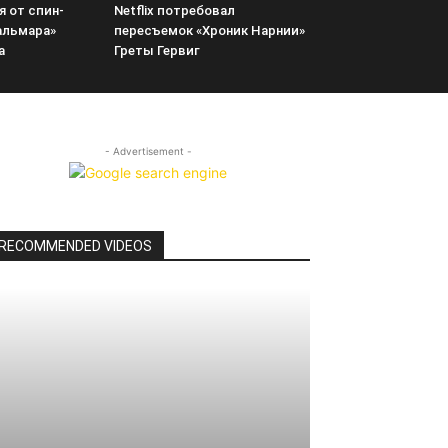
я от спин-
Netflix потребовал
альмара»
пересъемок «Хроник Нарнии»
а
Греты Гервиг
- Advertisement -
RECOMMENDED VIDEOS