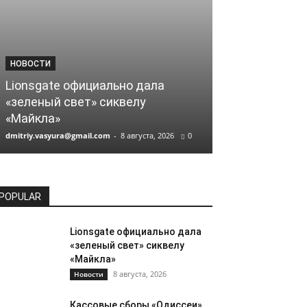
НОВОСТИ
НОВОСТИ
Lionsgate официально дала
Кассовые сб
«зеленый свет» сиквелу
Кристофера 
«Майкла»
миллиарда
dmitriy.vasyura@gmail.com
-
8 августа, 2026
0
dmitriy.vasyura@gm
POPULAR
Lionsgate официально дала
«зеленый свет» сиквелу
«Майкла»
8 августа, 2026
Новости
Кассовые сборы «Одиссеи»