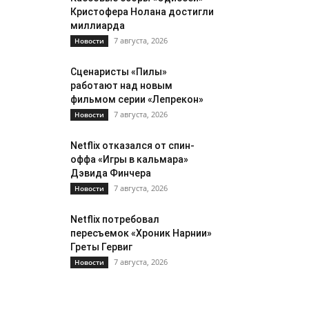
Кристофера Нолана достигли
миллиарда
7 августа, 2026
Новости
Сценаристы «Пилы»
работают над новым
фильмом серии «Лепрекон»
7 августа, 2026
Новости
Netflix отказался от спин-
оффа «Игры в кальмара»
Дэвида Финчера
7 августа, 2026
Новости
Netflix потребовал
пересъемок «Хроник Нарнии»
Греты Гервиг
7 августа, 2026
Новости