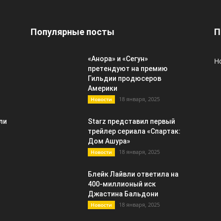
Популярные посты
П
«Анора» и «Сегун»
Н
претендуют на премию
Гильдии продюсеров
Америки
18 января, 2025
Новости
ли
Starz представил первый
трейлер сериала «Спартак:
Дом Ашура»
18 января, 2025
Новости
Блейк Лайвли ответила на
400-миллионый иск
Джастина Бальдони
18 января, 2025
Новости