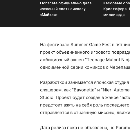
Lionsgate официально дала
Кассовые сбо
«зеленый свет» сиквелу
Кристофера Н
«Майкла»
миллиарда
На фестивале Summer Game Fest в пятни
проект объединенного игрового подразде
амбициозный экшен "Teenage Mutant Ninja 
одноименной серии комиксов о Черепашк
Разработкой занимается японская студия
слэшерам, как "Bayonetta" и "Nier: Auto
Studio. Проект будет создан в жанре "ac
предстоит взять на себя роль последнег
отправляется в отчаянную миссию, движ
Дата релиза пока не объявлена, но Param