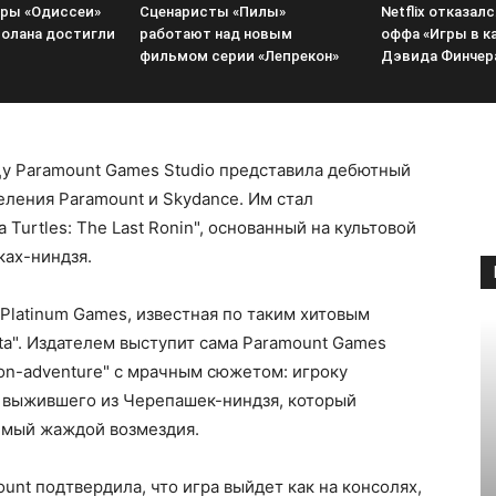
ры «Одиссеи»
Сценаристы «Пилы»
Netflix отказалс
олана достигли
работают над новым
оффа «Игры в к
фильмом серии «Лепрекон»
Дэвида Финчер
цу Paramount Games Studio представила дебютный
ления Paramount и Skydance. Им стал
Turtles: The Last Ronin", основанный на культовой
ах-ниндзя.
 Platinum Games, известная по таким хитовым
mata". Издателем выступит сама Paramount Games
tion-adventure" с мрачным сюжетом: игроку
о выжившего из Черепашек-ниндзя, который
имый жаждой возмездия.
ount подтвердила, что игра выйдет как на консолях,