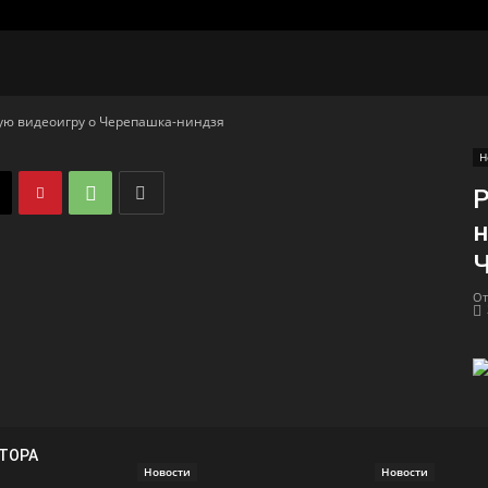
ую видеоигру о Черепашка-ниндзя
Н
P
н
Ч
От
ВТОРА
Новости
Новости