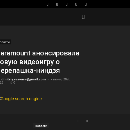
овости
aramount анонсировала
овую видеоигру о
ерепашка-ниндзя
dmitriy.vasyura@gmail.com
-
7 июня, 2026
25
0
Новости