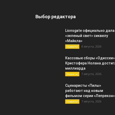
Выбор редактора
Lionsgate официально дала
«зеленый свет» сиквелу
«Майкла»
8 августа, 2026
Новости
Кассовые сборы «Одиссеи»
Кристофера Нолана достиг
миллиарда
7 августа, 2026
Новости
Сценаристы «Пилы»
работают над новым
фильмом серии «Лепрекон»
7 августа, 2026
Новости