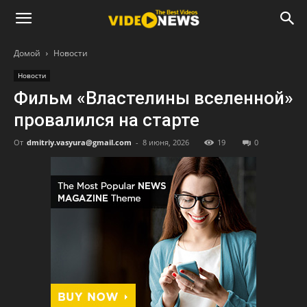
Домой
Новости
Новости
Фильм «Властелины вселенной»
провалился на старте
От
dmitriy.vasyura@gmail.com
-
8 июня, 2026
19
0