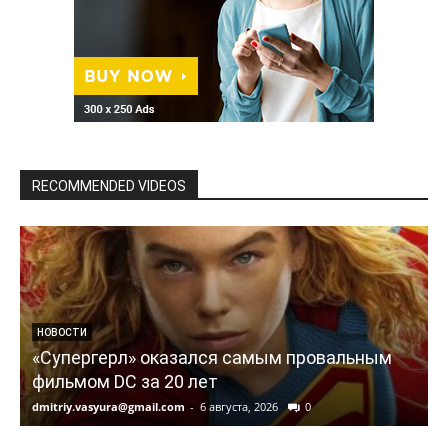
RECOMMENDED VIDEOS
НОВОСТИ
«Супергерл» оказался самым провальным
фильмом DC за 20 лет
dmitriy.vasyura@gmail.com
-
6 августа, 2026
0
d