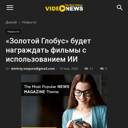
Домой
Новости
Новости
«Золотой Глобус» будет
награждать фильмы с
использованием ИИ
От
dmitriy.vasyura@gmail.com
-
10 мая, 2026
21
0