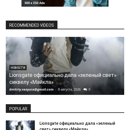
RECOMMENDED VIDEOS
НОВОСТИ
Lionsgate официально дала «зеленый свет»
сиквелу «Майкла»
dmitriy.vasyura@gmail.com
-
8 августа, 2026
0
d
POPULAR
Lionsgate официально дала «зеленый
свет» сиквелу «Майкла»