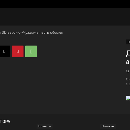
 3D версию «Чужих» в честь юбилея
Н
а
«
От
ВТОРА
Новости
Новости