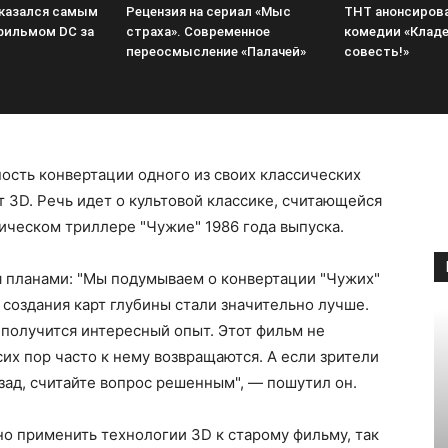
оказался самым
Рецензия на сериал «Мыс
ТНТ анонсиров
фильмом DC за
страха». Современное
комедии «Кладе
переосмысление «Палачей»
совесть!»
сть конвертации одного из своих классических
 3D. Речь идет о культовой классике, считающейся
ическом триллере "Чужие" 1986 года выпуска.
я планами: "Мы подумываем о конвертации "Чужих"
 создания карт глубины стали значительно лучше.
 получится интересный опыт. Этот фильм не
сих пор часто к нему возвращаются. А если зрители
азад, считайте вопрос решенным", — пошутил он.
но применить технологии 3D к старому фильму, так