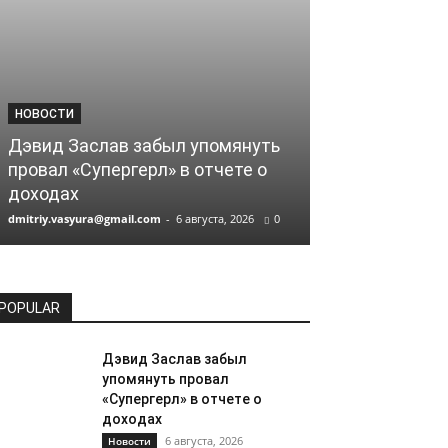
НОВОСТИ
НОВОСТИ
Дэвид Заслав забыл упомянуть
«Супергерл» 
провал «Супергерл» в отчете о
провальным 
доходах
лет
dmitriy.vasyura@gmail.com
-
6 августа, 2026
0
dmitriy.vasyura@gm
POPULAR
Дэвид Заслав забыл
упомянуть провал
«Супергерл» в отчете о
доходах
6 августа, 2026
Новости