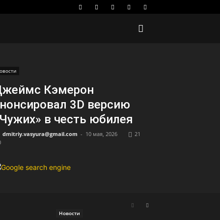
овости
Джеймс Кэмерон
нонсировал 3D версию
Чужих» в честь юбилея
dmitriy.vasyura@gmail.com
-
10 мая, 2026
21
0
Новости