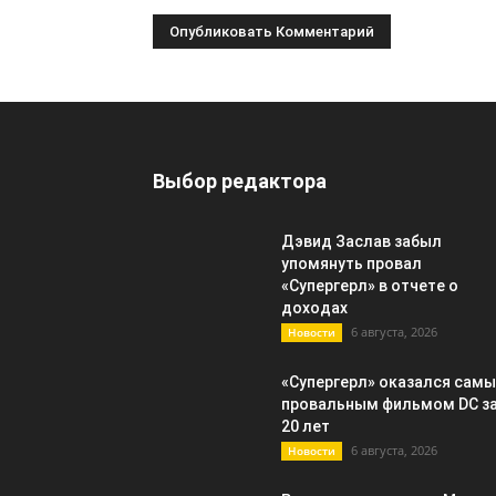
Выбор редактора
Дэвид Заслав забыл
упомянуть провал
«Супергерл» в отчете о
доходах
6 августа, 2026
Новости
«Супергерл» оказался сам
провальным фильмом DC з
20 лет
6 августа, 2026
Новости