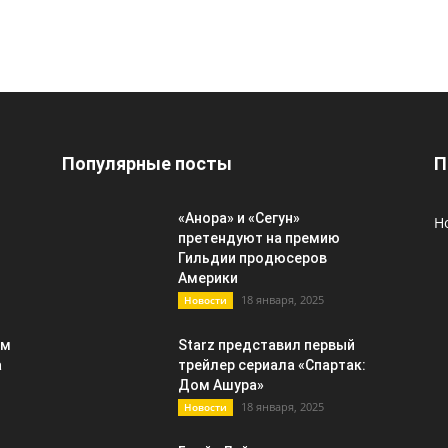
Популярные посты
П
«Анора» и «Сегун»
Н
претендуют на премию
Гильдии продюсеров
Америки
18 января, 2025
Новости
ым
Starz представил первый
а
трейлер сериала «Спартак:
Дом Ашура»
18 января, 2025
Новости