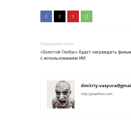
Предыдущая статья
«Золотой Глобус» будет награждать филь
с использованием ИИ
dmitriy.vasyura@gmai
http://playfilmo.com