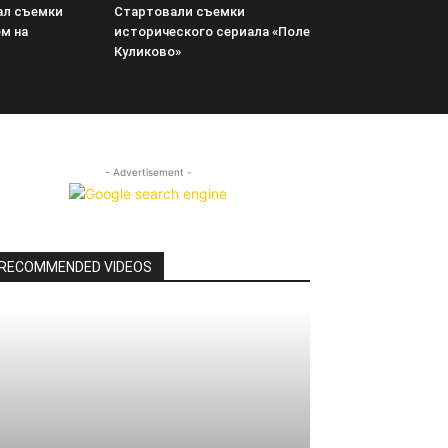
ал съемки
Стартовали съемки
м на
исторического сериала «Поле
Куликово»
- Advertisement -
RECOMMENDED VIDEOS