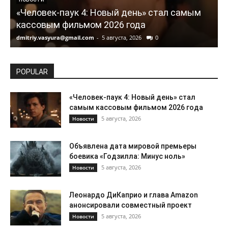
«Человек-паук 4: Новый день» стал самым
кассовым фильмом 2026 года
dmitriy.vasyura@gmail.com
-
5 августа, 2026
0
d
POPULAR
«Человек-паук 4: Новый день» стал
самым кассовым фильмом 2026 года
5 августа, 2026
Новости
Объявлена дата мировой премьеры
боевика «Годзилла: Минус ноль»
5 августа, 2026
Новости
Леонардо ДиКаприо и глава Amazon
анонсировали совместный проект
5 августа, 2026
Новости