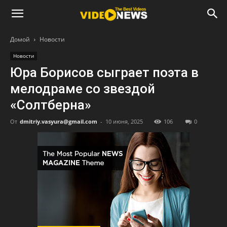
Домой
Новости
Новости
Юра Борисов сыграет поэта в
мелодраме со звездой
«Солтберна»
От
dmitriy.vasyura@gmail.com
-
10 июня, 2025
106
0