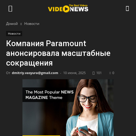
Домой
Новости
Новости
Компания Paramount
анонсировала масштабные
сокращения
От
dmitriy.vasyura@gmail.com
-
10 июня, 2025
101
0