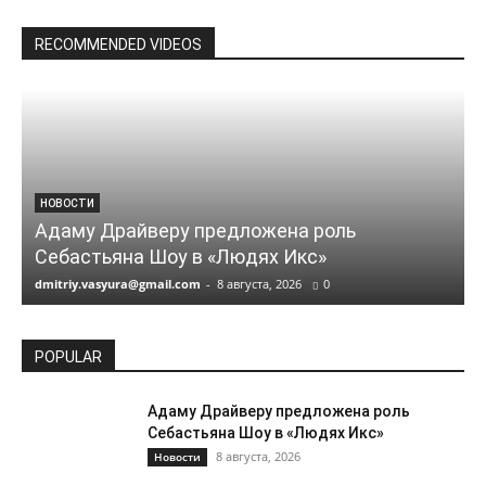
RECOMMENDED VIDEOS
НОВОСТИ
Адаму Драйверу предложена роль
Себастьяна Шоу в «Людях Икс»
dmitriy.vasyura@gmail.com
-
8 августа, 2026
0
d
POPULAR
Адаму Драйверу предложена роль
Себастьяна Шоу в «Людях Икс»
8 августа, 2026
Новости