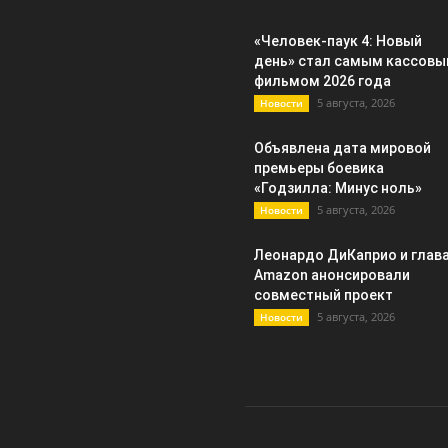
«Человек-паук 4: Новый
день» стал самым кассов
фильмом 2026 года
5 августа, 2026
Новости
Объявлена дата мировой
премьеры боевика
«Годзилла: Минус ноль»
5 августа, 2026
Новости
Леонардо ДиКаприо и глав
Amazon анонсировали
совместный проект
5 августа, 2026
Новости