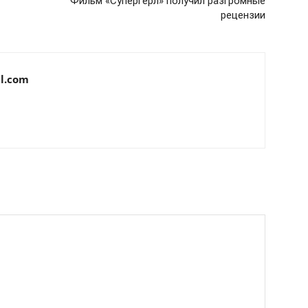
Фильм «Супергерл» получил разгромные
рецензии
l.com