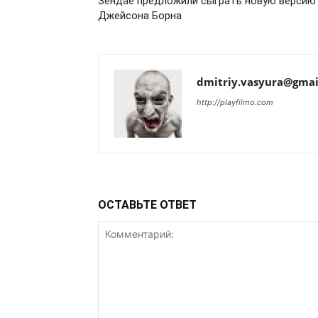
Зендае предложили сыграть новую версию
Джейсона Борна
dmitriy.vasyura@gmai
http://playfilmo.com
ОСТАВЬТЕ ОТВЕТ