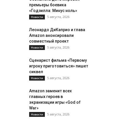
премьеры боевика
«Годзилла: Минус ноль»
5 августа, 2026
Новости
Леонардо ДиКаприо и глава
Amazon анонсировали
совместный проект
5 августа, 2026
Новости
Сценарист фильма «Первому
игроку приготовиться» пишет
сиквел
5 августа, 2026
Новости
Amazon заменит всех
главных героев в
экранизации игры «God of
War»
5 августа, 2026
Новости