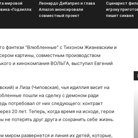
та мировой
Леонардо ДиКаприо и глава
Сценарист фил
вика «Годзилла:
Amazon анонсировали
игроку пригото
совместный проект
пишет сиквел
го фэнтези "Влюбленные" с Тихоном Жизневским и
ссером картины, совместным производством
ького и кинокомпания ВОЛЬГА, выступил Евгений
кий) и Лиза (Чиповская), чья идиллия висит на
любленные пошли на сделку с демоном ради
едь потребовал от них следующего: контракт
рез 20 лет. Теперь, когда время на исходе, герои
ы не потерять друг друга и сохранить себе жизнь.
м миром развернется и линия их детей, которые,