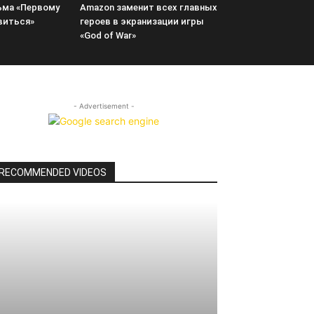
ьма «Первому
Amazon заменит всех главных
виться»
героев в экранизации игры
«God of War»
- Advertisement -
RECOMMENDED VIDEOS