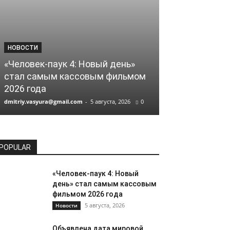
НОВОСТИ
НОВОСТИ
«Человек-паук 4: Новый день»
Объявлена д
стал самым кассовым фильмом
премьеры бое
2026 года
Минус ноль»
dmitriy.vasyura@gmail.com
-
5 августа, 2026
0
dmitriy.vasyura@gm
POPULAR
«Человек-паук 4: Новый
день» стал самым кассовым
фильмом 2026 года
5 августа, 2026
Новости
Объявлена дата мировой