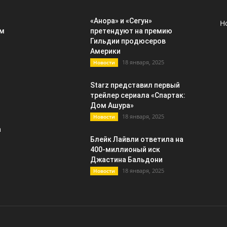
«Анора» и «Сегун»
Н
ым
претендуют на премию
Гильдии продюсеров
Америки
18 января, 2025
Новости
Starz представил первый
трейлер сериала «Спартак:
Дом Ашура»
18 января, 2025
Новости
а
Блейк Лайвли ответила на
400-миллионый иск
Джастина Бальдони
18 января, 2025
Новости