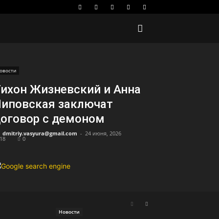
овости
ихон Жизневский и Анна
иповская заключат
оговор с демоном
dmitriy.vasyura@gmail.com
-
24 июня, 2026
18
0
Новости