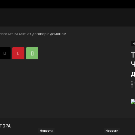
повская заключат договор с демоном
Н
Т
Ч
д
От
ВТОРА
Новости
Новости