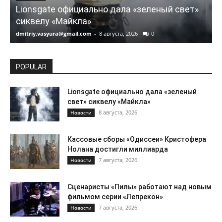
Lionsgate официально дала «зеленый свет»
сиквелу «Майкла»
dmitriy.vasyura@gmail.com
-
8 августа, 2026
0
d
POPULAR
Lionsgate официально дала «зеленый
свет» сиквелу «Майкла»
8 августа, 2026
Новости
Кассовые сборы «Одиссеи» Кристофера
Нолана достигли миллиарда
7 августа, 2026
Новости
Сценаристы «Пилы» работают над новым
фильмом серии «Лепрекон»
7 августа, 2026
Новости