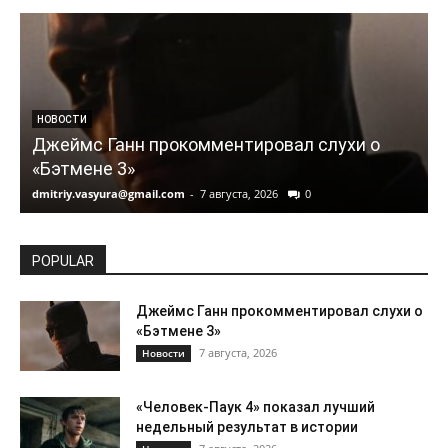
НОВОСТИ
Джеймс Ганн прокомментировал слухи о
«Бэтмене 3»
dmitriy.vasyura@gmail.com
-
7 августа, 2026
0
d
POPULAR
Джеймс Ганн прокомментировал слухи о
«Бэтмене 3»
7 августа, 2026
Новости
«Человек-Паук 4» показал лучший
недельный результат в истории