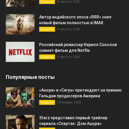
8 августа, 2026
Новости
Автор индийского эпоса «RRR» снял
новый фильм полностью в IMAX
8 августа, 2026
Новости
Российский режиссер Кирилл Соколов
снимет фильм для Netflix
8 августа, 2026
Новости
Популярные посты
«Анора» и «Сегун» претендуют на премию
Гильдии продюсеров Америки
18 января, 2025
Новости
Starz представил первый трейлер
сериала «Спартак: Дом Ашура»