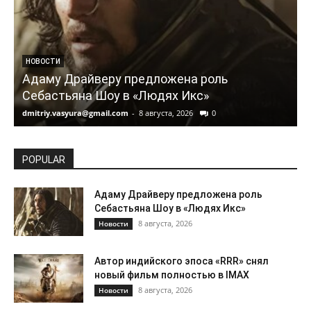
НОВОСТИ
Адаму Драйверу предложена роль
Себастьяна Шоу в «Людях Икс»
dmitriy.vasyura@gmail.com
-
8 августа, 2026
0
d
POPULAR
Адаму Драйверу предложена роль
Себастьяна Шоу в «Людях Икс»
8 августа, 2026
Новости
Автор индийского эпоса «RRR» снял
новый фильм полностью в IMAX
8 августа, 2026
Новости