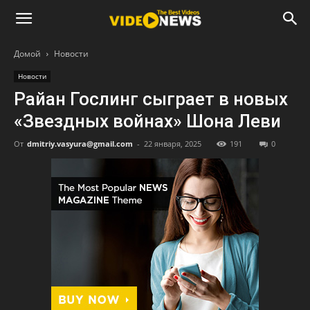
Домой
Новости
Новости
Райан Гослинг сыграет в новых
«Звездных войнах» Шона Леви
От
dmitriy.vasyura@gmail.com
-
22 января, 2025
191
0