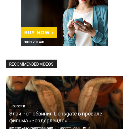
RECOMMENDED VIDEOS
НОВОСТИ
Элай Рот обвинил Lionsgate в провале
фильма «Бордерлендс»
dmitriy.vasyura@gmail.com
-
6 августа, 2026
0
d