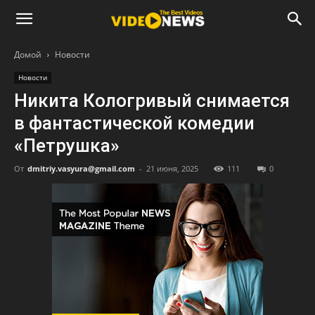
Домой
Новости
Новости
Никита Кологривый снимается
в фантастической комедии
«Петрушка»
От
dmitriy.vasyura@gmail.com
-
21 июня, 2025
111
0