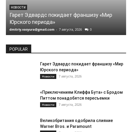
НОВОСТИ
Гарет Эдвардс покидает франшизу «Мир
Юрского периода»
dmitriy.vasyura@gmail.com
-
7 августа, 2026
0
d
POPULAR
Гарет Эдвардс покидает франшизу «Мир
Юрского периода»
7 августа, 2026
Новости
«Приключениям Клиффа Бута» с Брэдом
Питтом понадобятся пересъемки
7 августа, 2026
Новости
Великобритания одобрила слияние
Warner Bros. и Paramount