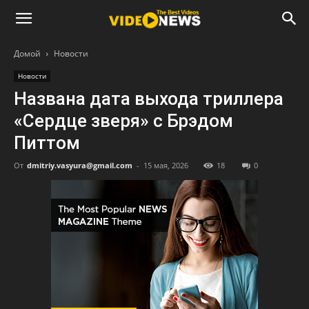
Домой
Новости
Новости
Названа дата выхода триллера
«Сердце зверя» с Брэдом
Питтом
От
dmitriy.vasyura@gmail.com
-
15 мая, 2026
18
0