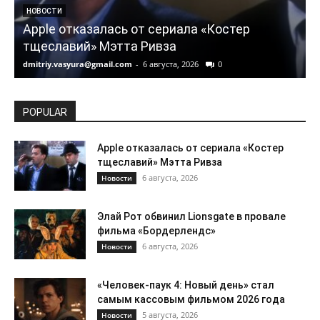
НОВОСТИ
Apple отказалась от сериала «Костер
тщеславий» Мэтта Ривза
dmitriy.vasyura@gmail.com
-
6 августа, 2026
0
d
POPULAR
Apple отказалась от сериала «Костер
тщеславий» Мэтта Ривза
6 августа, 2026
Новости
Элай Рот обвинил Lionsgate в провале
фильма «Бордерлендс»
6 августа, 2026
Новости
«Человек-паук 4: Новый день» стал
самым кассовым фильмом 2026 года
5 августа, 2026
Новости