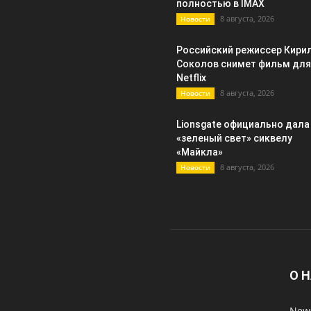
полностью в IMAX
8 августа, 2026
Новости
Российский режиссер Кири
Соколов снимет фильм для
Netflix
8 августа, 2026
Новости
Lionsgate официально дала
«зеленый свет» сиквелу
«Майкла»
8 августа, 2026
Новости
О 
News