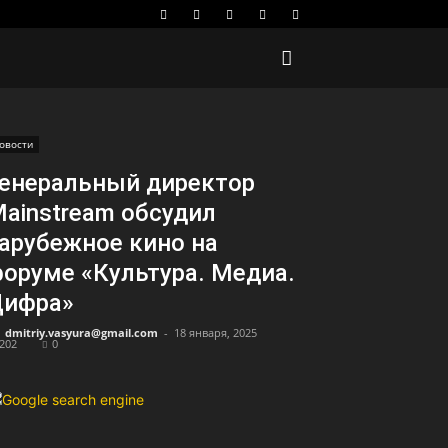
овости
енеральный директор
ainstream обсудил
арубежное кино на
оруме «Культура. Медиа.
Цифра»
dmitriy.vasyura@gmail.com
-
18 января, 2025
202
0