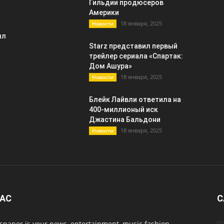
Гильдии продюсеров
Америки
18 января, 2025
Новости
лл
Starz представил первый
трейлер сериала «Спартак:
Дом Ашура»
18 января, 2025
Новости
Блейк Лайвли ответила на
400-миллионый иск
Джастина Бальдони
18 января, 2025
Новости
НАС
С
paper is your news, entertainment, music fashion