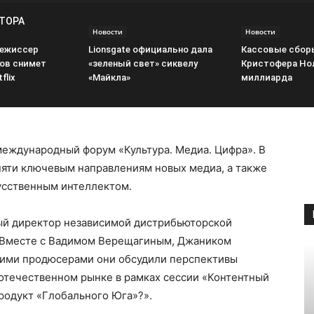
ВТОРА
Новости
Новости
режиссер
Lionsgate официально дала
Кассовые сбор
ов снимет
«зеленый свет» сиквелу
Кристофера Но
flix
«Майкла»
миллиарда
международный форум «Культура. Медиа. Цифра». В
пяти ключевым направлениям новых медиа, а также
усственным интеллектом.
ый директор независимой дистрибьюторской
. Вместе с Вадимом Верещагиным, Джаником
гими продюсерами они обсудили перспективы
отечественном рынке в рамках сессии «Контентный
родукт «Глобального Юга»?».