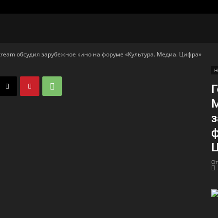
ream обсудил зарубежное кино на форуме «Культура. Медиа. Цифра»
Н
Г
M
з
ф
От