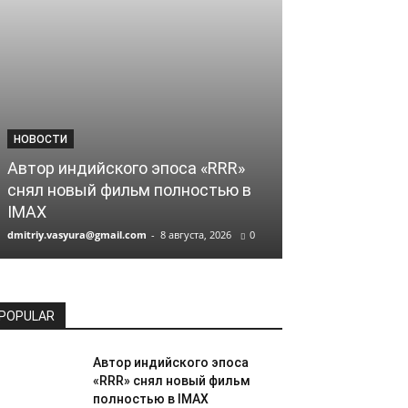
НОВОСТИ
НОВОСТИ
Автор индийского эпоса «RRR»
Российский 
снял новый фильм полностью в
Соколов сни
IMAX
Netflix
dmitriy.vasyura@gmail.com
-
8 августа, 2026
0
dmitriy.vasyura@gm
POPULAR
Автор индийского эпоса
«RRR» снял новый фильм
полностью в IMAX