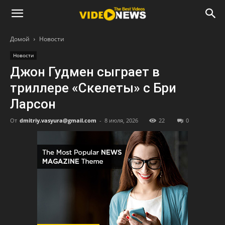
Домой
Новости
Новости
Джон Гудмен сыграет в
триллере «Скелеты» с Бри
Ларсон
От
dmitriy.vasyura@gmail.com
-
8 июля, 2026
22
0