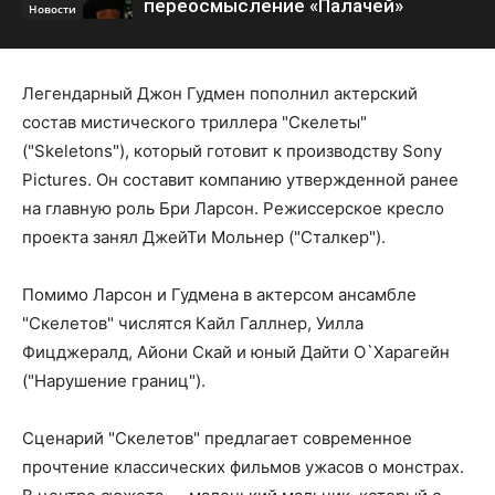
переосмысление «Палачей»
Новости
Легендарный Джон Гудмен пополнил актерский
состав мистического триллера "Скелеты"
("Skeletons"), который готовит к производству Sony
Pictures. Он составит компанию утвержденной ранее
на главную роль Бри Ларсон. Режиссерское кресло
проекта занял ДжейТи Мольнер ("Сталкер").
Помимо Ларсон и Гудмена в актерсом ансамбле
"Скелетов" числятся Кайл Галлнер, Уилла
Фицджералд, Айони Скай и юный Дайти О`Харагейн
("Нарушение границ").
Сценарий "Скелетов" предлагает современное
прочтение классических фильмов ужасов о монстрах.