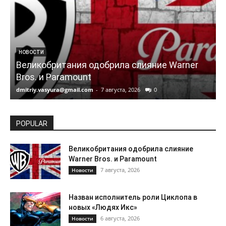
НОВОСТИ
Великобритания одобрила слияние Warner
Bros. и Paramount
dmitriy.vasyura@gmail.com
-
7 августа, 2026
0
d
POPULAR
Великобритания одобрила слияние
Warner Bros. и Paramount
7 августа, 2026
Новости
Назван исполнитель роли Циклопа в
новых «Людях Икс»
6 августа, 2026
Новости