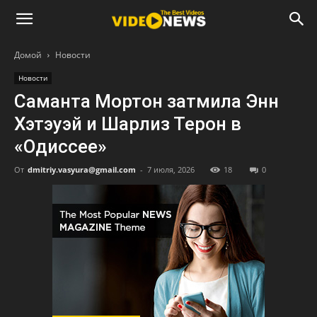
Домой
Новости
Новости
Саманта Мортон затмила Энн
Хэтэуэй и Шарлиз Терон в
«Одиссее»
От
dmitriy.vasyura@gmail.com
-
7 июля, 2026
18
0