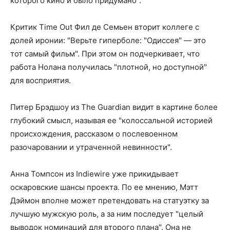
которого кино и было придумано".
Критик Time Out Фил де Семьен вторит коллеге с
долей иронии: "Верьте гиперболе: "Одиссея" — это
тот самый фильм". При этом он подчеркивает, что
работа Нолана получилась "плотной, но доступной"
для восприятия.
Питер Брэдшоу из The Guardian видит в картине более
глубокий смысл, называя ее "колоссальной историей
происхождения, рассказом о послевоенном
разочаровании и утраченной невинности".
Анна Томпсон из Indiewire уже прикидывает
оскаровские шансы проекта. По ее мнению, Мэтт
Дэймон вполне может претендовать на статуэтку за
лучшую мужскую роль, а за ним последует "целый
выводок номинаций для второго плана". Она не