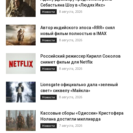
Себастьяна Шоу в «Людях Икс»
8 августа, 2026
Новости
Автор индийского эпоса «RRR» снял
новый фильм полностью в IMAX
8 августа, 2026
Новости
Российский режиссер Кирилл Соколов
снимет фильм для Netflix
8 августа, 2026
Новости
Lionsgate официально дала «зеленый
свет» сиквелу «Майкла»
8 августа, 2026
Новости
Кассовые сборы «Одиссеи» Кристофера
Нолана достигли миллиарда
7 августа, 2026
Новости