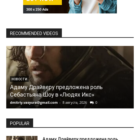
RECOMMENDED VIDEOS
НОВОСТИ
Адаму Драйверу предложена роль
Себастьяна Шоу в «Людях Икс»
dmitriy.vasyura@gmail.com
-
8 августа, 2026
0
d
POPULAR
Адаму Драйверу предложена роль