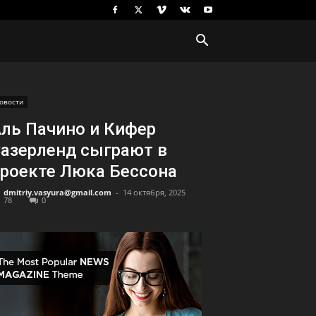
овости
ль Пачино и Кифер
азерленд сыграют в
роекте Люка Бессона
dmitriy.vasyura@gmail.com
-
14 октября, 2025
78
0