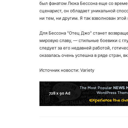
был фанатом Люка Бессона еще со времен
сценарист, он обладает уникальной спос
ни тем, ни другим. Я так взволнован это
Для Бессона "Отец Джо" станет возвращ
мировую славу, — стильные боевики с г
следует за его недавней работой, готиче
оказалась очень успешна в ряде стран, в
Источник новости: Variety