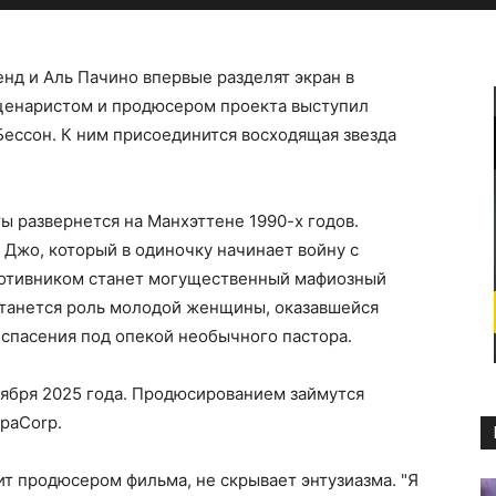
нд и Аль Пачино впервые разделят экран в
ценаристом и продюсером проекта выступил
ессон. К ним присоединится восходящая звезда
ты развернется на Манхэттене 1990-х годов.
Джо, который в одиночку начинает войну с
ротивником станет могущественный мафиозный
станется роль молодой женщины, оказавшейся
спасения под опекой необычного пастора.
тября 2025 года. Продюсированием займутся
opaCorp.
т продюсером фильма, не скрывает энтузиазма. "Я