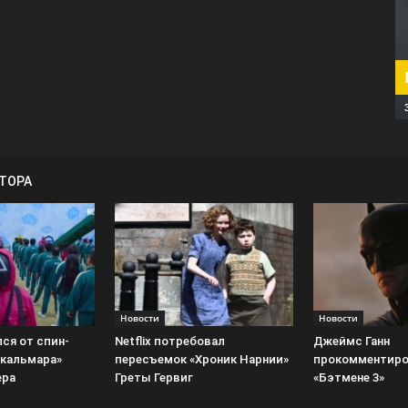
ВТОРА
Новости
Новости
лся от спин-
Netflix потребовал
Джеймс Ганн
 кальмара»
пересъемок «Хроник Нарнии»
прокомментиро
ера
Греты Гервиг
«Бэтмене 3»