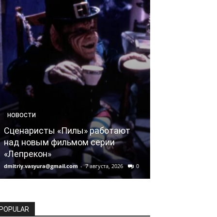
НОВОСТИ
НОВОСТИ
Сценаристы «Пилы» работают
Netflix отказ
над новым фильмом серии
«Игры в каль
«Лепрекон»
Финчера
dmitriy.vasyura@gmail.com
-
7 августа, 2026
0
dmitriy.vasyura@gm
POPULAR