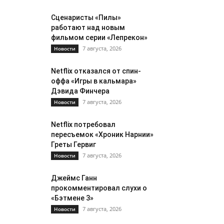
Сценаристы «Пилы»
работают над новым
фильмом серии «Лепрекон»
7 августа, 2026
Новости
Netflix отказался от спин-
оффа «Игры в кальмара»
Дэвида Финчера
7 августа, 2026
Новости
Netflix потребовал
пересъемок «Хроник Нарнии»
Греты Гервиг
7 августа, 2026
Новости
Джеймс Ганн
прокомментировал слухи о
«Бэтмене 3»
7 августа, 2026
Новости