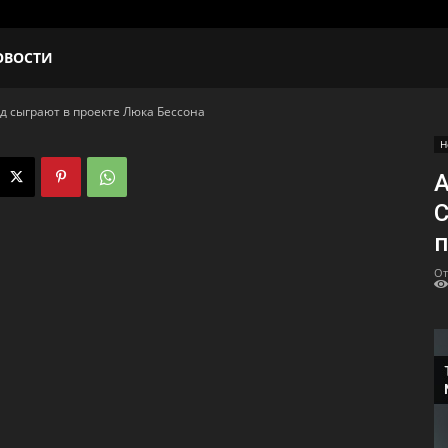
ОВОСТИ
д сыграют в проекте Люка Бессона
Н
А
С
п
От