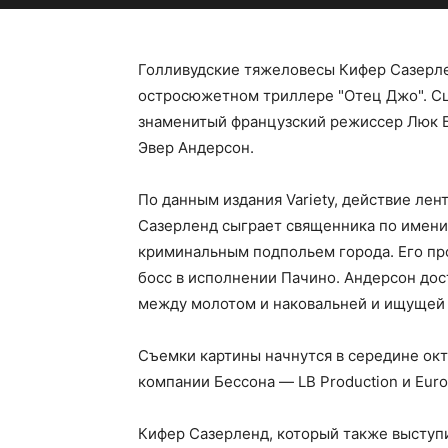
Голливудские тяжеловесы Кифер Сазерле
остросюжетном триллере "Отец Джо". С
знаменитый французский режиссер Люк Б
Эвер Андерсон.
По данным издания Variety, действие лен
Сазерленд сыграет священника по имени 
криминальным подпольем города. Его п
босс в исполнении Пачино. Андерсон до
между молотом и наковальней и ищущей 
Съемки картины начнутся в середине ок
компании Бессона — LB Production и Eur
Кифер Сазерленд, который также выступи