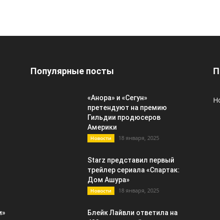
Популярные посты
П
«Анора» и «Сегун»
Н
претендуют на премию
Гильдии продюсеров
Америки
18 января, 2025
Новости
Starz представил первый
трейлер сериала «Спартак:
Дом Ашура»
18 января, 2025
Новости
и»
Блейк Лайвли ответила на