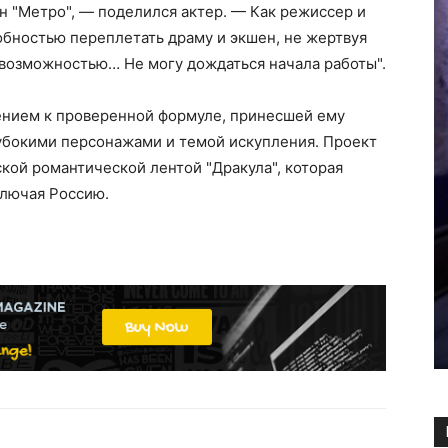
 "Метро", — поделился актер. — Как режиссер и
обностью переплетать драму и экшен, не жертвуя
й возможностью… Не могу дождаться начала работы".
ением к проверенной формуле, принесшей ему
лубокими персонажами и темой искупления. Проект
ской романтической лентой "Дракула", которая
ключая Россию.