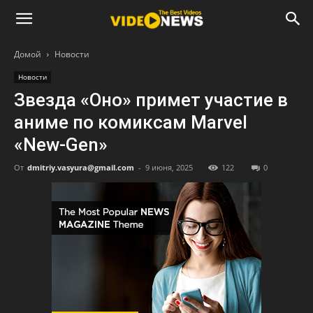
Домой
Новости
Новости
Звезда «Оно» примет участие в
аниме по комиксам Marvel
«New-Gen»
От
dmitriy.vasyura@gmail.com
-
9 июня, 2025
122
0