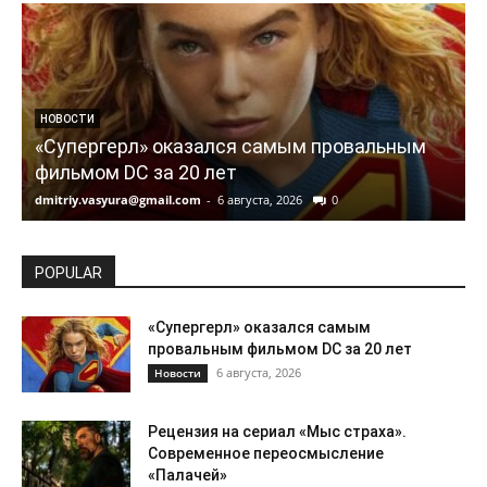
НОВОСТИ
«Супергерл» оказался самым провальным
фильмом DC за 20 лет
dmitriy.vasyura@gmail.com
-
6 августа, 2026
0
d
POPULAR
«Супергерл» оказался самым
провальным фильмом DC за 20 лет
6 августа, 2026
Новости
Рецензия на сериал «Мыс страха».
Современное переосмысление
«Палачей»