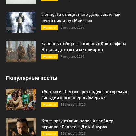
Lionsgate официально дала «зеленый
свет» сиквелу «Майкла»
8 августа, 2026
Новости
Кассовые сборы «Одиссеи» Кристофера
Нолана достигли миллиарда
7 августа, 2026
Новости
Популярные посты
«Анора» и «Сегун» претендуют на премию
Гильдии продюсеров Америки
18 января, 2025
Новости
Starz представил первый трейлер
сериала «Спартак: Дом Ашура»
18 января, 2025
Новости