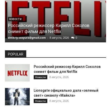
НОВОСТИ
Российский режиссер Кирилл Соколов
снимет фильм для Netflix
dmitriy.vasyura@gmail.com
-
8 августа, 2026
0
d
POPULAR
Российский режиссер Кирилл Соколов
снимет фильм для Netflix
8 августа, 2026
Новости
Lionsgate официально дала «зеленый
свет» сиквелу «Майкла»
8 августа, 2026
Новости