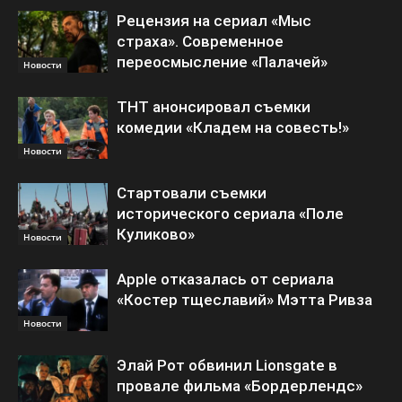
Рецензия на сериал «Мыс
страха». Современное
переосмысление «Палачей»
Новости
ТНТ анонсировал съемки
комедии «Кладем на совесть!»
Новости
Стартовали съемки
исторического сериала «Поле
Куликово»
Новости
Apple отказалась от сериала
«Костер тщеславий» Мэтта Ривза
Новости
Элай Рот обвинил Lionsgate в
провале фильма «Бордерлендс»