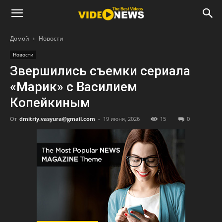
Домой
Новости
Новости
Звершились съемки сериала
«Марик» с Василием
Копейкиным
От
dmitriy.vasyura@gmail.com
-
19 июня, 2026
15
0