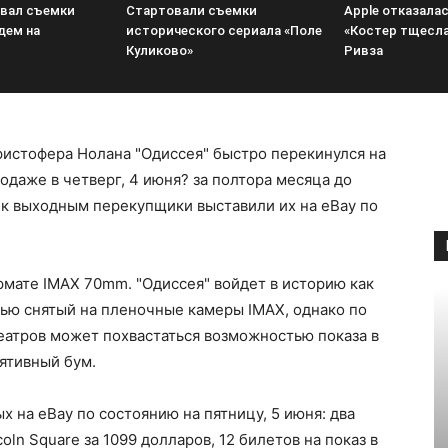
вал съемки
Стартовали съемки
Apple отказала
дем на
исторического сериала «Поле
«Костер тщесл
Куликово»
Ривза
ристофера Нолана "Одиссея" быстро перекинулся на
одаже в четверг, 4 июня? за полтора месяца до
 к выходным перекупщики выставили их на eBay по
мате IMAX 70mm. "Одиссея" войдет в историю как
ю снятый на пленочные камеры IMAX, однако по
еатров может похвастаться возможностью показа в
ятивный бум.
х на eBay по состоянию на пятницу, 5 июня: два
ln Square за 1099 долларов, 12 билетов на показ в