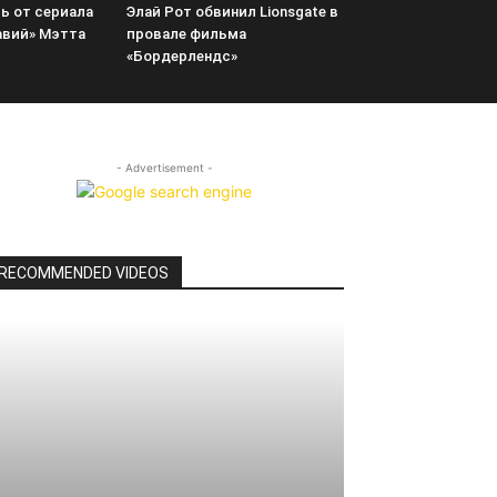
сь от сериала
Элай Рот обвинил Lionsgate в
авий» Мэтта
провале фильма
«Бордерлендс»
- Advertisement -
RECOMMENDED VIDEOS