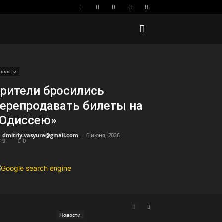
овости
рители бросились
ерепродавать билеты на
«Одиссею»
dmitriy.vasyura@gmail.com
-
6 июня, 2026
19
0
Новости