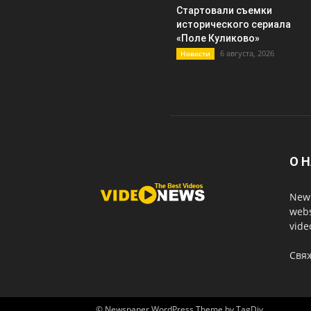
Стартовали съемки
исторического сериала
«Поле Куликово»
6 августа, 2026
Новости
О 
News
webs
vide
Свя
© Newspaper WordPress Theme by TagDiv