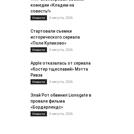
комедии «Кладем на
совесть!»
6 августа, 2026
Новости
Стартовали съемки
исторического сериала
«Поле Куликово»
6 августа, 2026
Новости
Apple отказалась от сериала
«Костер тщеславий» Мэтта
Ривза
6 августа, 2026
Новости
Элай Рот обвинил Lionsgate в
провале фильма
«Бордерлендс»
6 августа, 2026
Новости