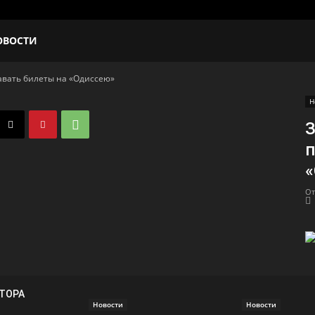
ОВОСТИ
авать билеты на «Одиссею»
Н
З
п
От
ВТОРА
Новости
Новости