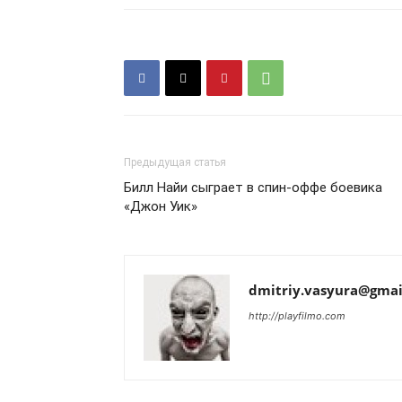
Предыдущая статья
Билл Найи сыграет в спин-оффе боевика
«Джон Уик»
dmitriy.vasyura@gmai
http://playfilmo.com