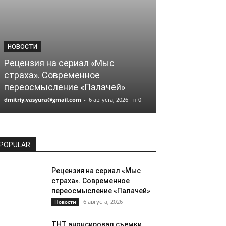
НОВОСТИ
НОВОСТИ
Рецензия на сериал «Мыс
страха». Современное
ТНТ анонсир
переосмысление «Палачей»
комедии «Кла
dmitriy.vasyura@gmail.com
-
6 августа, 2026
0
dmitriy.vasyura@gm
POPULAR
Рецензия на сериал «Мыс
страха». Современное
переосмысление «Палачей»
6 августа, 2026
Новости
ТНТ анонсировал съемки