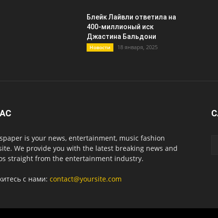
Блейк Лайвли ответила на
400-миллионый иск
Джастина Бальдони
18 января, 2025
Новости
НАС
С
paper is your news, entertainment, music fashion
ite. We provide you with the latest breaking news and
os straight from the entertainment industry.
житесь с нами:
contact@yoursite.com