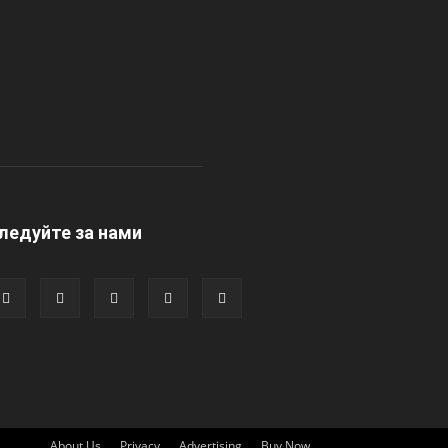
ледуйте за нами
About Us
Privacy
Advertising
Buy Now