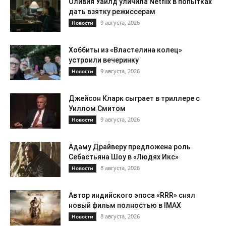
Оливия Уайлд уличила Netflix в попытках
дать взятку режиссерам
9 августа, 2026
Новости
Хоббиты из «Властелина колец»
устроили вечеринку
9 августа, 2026
Новости
Джейсон Кларк сыграет в триллере с
Уиллом Смитом
9 августа, 2026
Новости
Адаму Драйверу предложена роль
Себастьяна Шоу в «Людях Икс»
8 августа, 2026
Новости
Автор индийского эпоса «RRR» снял
новый фильм полностью в IMAX
8 августа, 2026
Новости