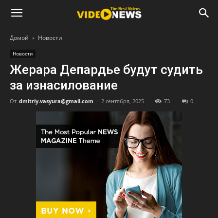
Домой
Новости
Новости
Жерара Депардье будут судить
за изнасилование
От
dmitriy.vasyura@gmail.com
-
2 сентября, 2025
73
0