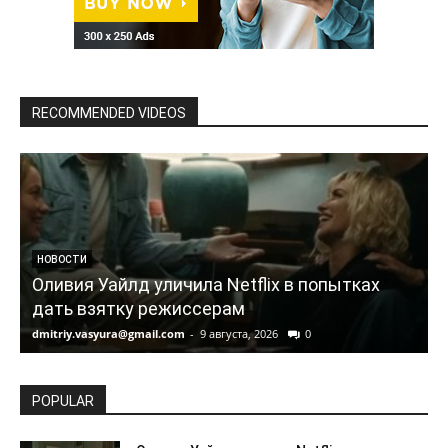
RECOMMENDED VIDEOS
НОВОСТИ
Оливия Уайлд уличила Netflix в попытках
дать взятку режиссерам
dmitriy.vasyura@gmail.com
-
9 августа, 2026
0
d
POPULAR