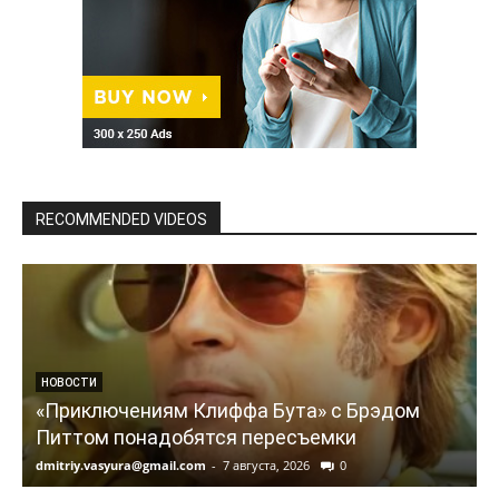
RECOMMENDED VIDEOS
НОВОСТИ
«Приключениям Клиффа Бута» с Брэдом
Питтом понадобятся пересъемки
dmitriy.vasyura@gmail.com
-
7 августа, 2026
0
d