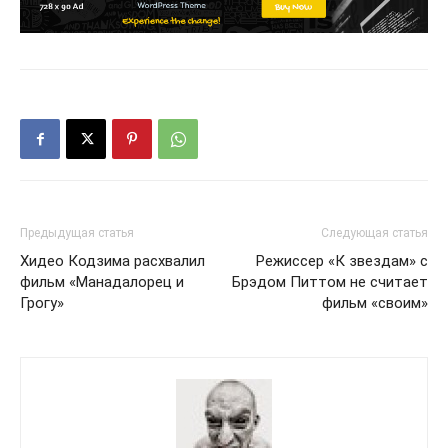
Предыдущая статья
Следующая статья
Хидео Кодзима расхвалил
Режиссер «К звездам» с
фильм «Манадалорец и
Брэдом Питтом не считает
Грогу»
фильм «своим»