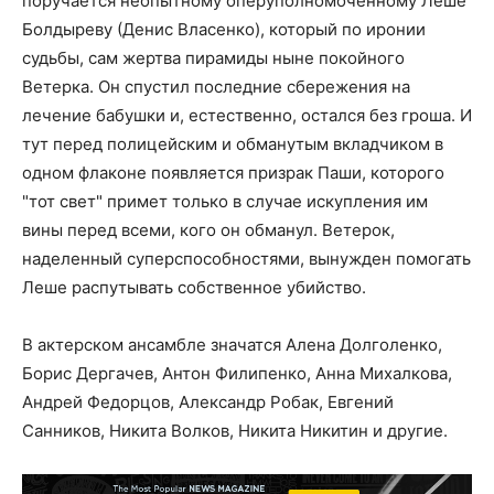
поручается неопытному оперуполномоченному Леше
Болдыреву (Денис Власенко), который по иронии
судьбы, сам жертва пирамиды ныне покойного
Ветерка. Он спустил последние сбережения на
лечение бабушки и, естественно, остался без гроша. И
тут перед полицейским и обманутым вкладчиком в
одном флаконе появляется призрак Паши, которого
"тот свет" примет только в случае искупления им
вины перед всеми, кого он обманул. Ветерок,
наделенный суперспособностями, вынужден помогать
Леше распутывать собственное убийство.
В актерском ансамбле значатся Алена Долголенко,
Борис Дергачев, Антон Филипенко, Анна Михалкова,
Андрей Федорцов, Александр Робак, Евгений
Санников, Никита Волков, Никита Никитин и другие.