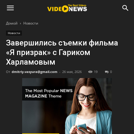
Домой
Новости
Новости
Завершились съемки фильма
«Я призрак» с Гариком
Харламовым
От
dmitriy.vasyura@gmail.com
-
26 мая, 2026
19
0