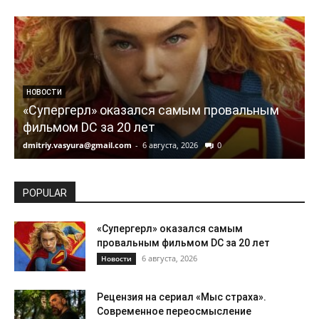
НОВОСТИ
«Супергерл» оказался самым провальным
фильмом DC за 20 лет
dmitriy.vasyura@gmail.com
-
6 августа, 2026
0
d
POPULAR
«Супергерл» оказался самым
провальным фильмом DC за 20 лет
6 августа, 2026
Новости
Рецензия на сериал «Мыс страха».
Современное переосмысление