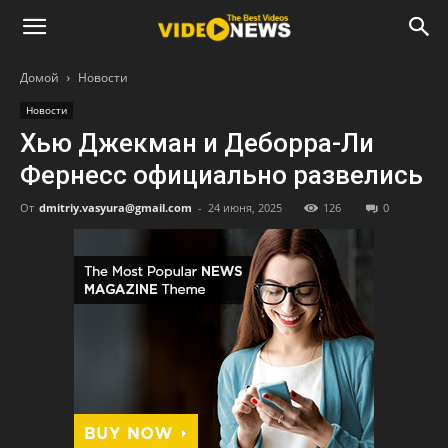
Домой
Новости
Новости
Хью Джекман и Деборра-Ли
Фернесс официально развелись
От
dmitriy.vasyura@gmail.com
-
24 июня, 2025
126
0