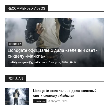
RECOMMENDED VIDEOS
НОВОСТИ
Lionsgate официально дала «зеленый свет»
сиквелу «Майкла»
dmitriy.vasyura@gmail.com
-
8 августа, 2026
0
d
POPULAR
Lionsgate официально дала «зеленый
свет» сиквелу «Майкла»
8 августа, 2026
Новости