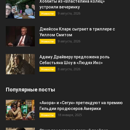
Хоббиты из «Властелина колец»
устроили вечеринку
9 августа, 2026
Новости
Джейсон Кларк сыграет в триллере с
Уиллом Смитом
9 августа, 2026
Новости
Адаму Драйверу предложена роль
Себастьяна Шоу в «Людях Икс»
8 августа, 2026
Новости
Популярные посты
«Анора» и «Сегун» претендуют на премию
Гильдии продюсеров Америки
18 января, 2025
Новости