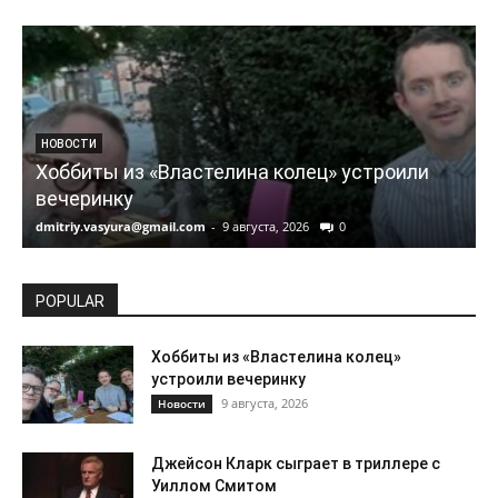
НОВОСТИ
Хоббиты из «Властелина колец» устроили
вечеринку
dmitriy.vasyura@gmail.com
-
9 августа, 2026
0
d
POPULAR
Хоббиты из «Властелина колец»
устроили вечеринку
9 августа, 2026
Новости
Джейсон Кларк сыграет в триллере с
Уиллом Смитом