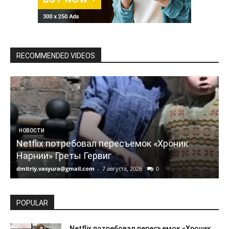
RECOMMENDED VIDEOS
НОВОСТИ
Netflix потребовал пересъемок «Хроник
Нарнии» Греты Гервиг
dmitriy.vasyura@gmail.com
-
7 августа, 2026
0
d
POPULAR
Netflix потребовал пересъемок «Хроник