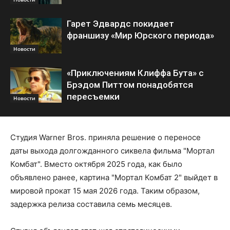
Гарет Эдвардс покидает
франшизу «Мир Юрского периода»
Новости
«Приключениям Клиффа Бута» с
Брэдом Питтом понадобятся
пересъемки
Новости
Студия Warner Bros. приняла решение о переносе
даты выхода долгожданного сиквела фильма "Мортал
Комбат". Вместо октября 2025 года, как было
объявлено ранее, картина "Мортал Комбат 2" выйдет в
мировой прокат 15 мая 2026 года. Таким образом,
задержка релиза составила семь месяцев.