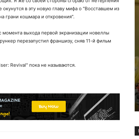
щих. Я же со своей стороны сгораю от нетерпения
 окунутся в эту новую главу мифа о "Восставшем из
на грани кошмара и откровения".
т с момента выхода первой экранизации новеллы
Брункер перезапустил франшизу, сняв 11-й фильм
iser: Revival" пока не называются.