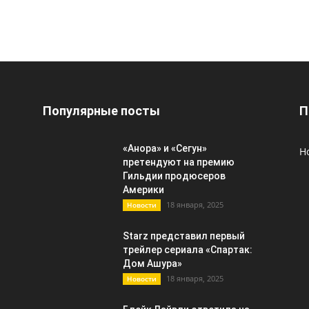
Популярные посты
П
«Анора» и «Сегун»
Н
претендуют на премию
Гильдии продюсеров
Америки
18 января, 2025
Новости
Starz представил первый
трейлер сериала «Спартак:
Дом Ашура»
18 января, 2025
Новости