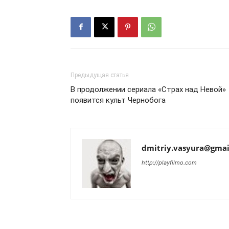
Предыдущая статья
В продолжении сериала «Страх над Невой»
появится культ Чернобога
dmitriy.vasyura@gmai
http://playfilmo.com