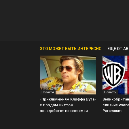
ЭТО МОЖЕТ БЫТЬ ИНТЕРЕСНО
ЕЩЕ ОТ А
Новости
Новости
«Приключениям Клиффа Бута»
Великобритан
с Брэдом Питтом
слияние Warner
понадобятся пересъемки
Paramount