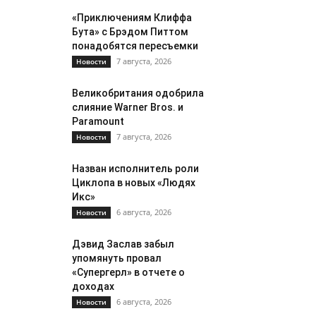
«Приключениям Клиффа
Бута» с Брэдом Питтом
понадобятся пересъемки
7 августа, 2026
Новости
Великобритания одобрила
слияние Warner Bros. и
Paramount
7 августа, 2026
Новости
Назван исполнитель роли
Циклопа в новых «Людях
Икс»
6 августа, 2026
Новости
Дэвид Заслав забыл
упомянуть провал
«Супергерл» в отчете о
доходах
6 августа, 2026
Новости