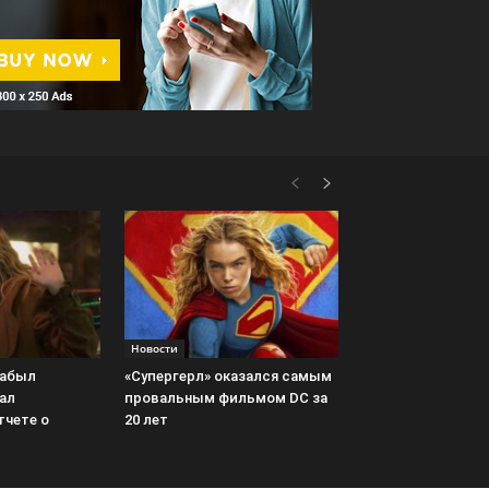
Новости
забыл
«Супергерл» оказался самым
ал
провальным фильмом DC за
тчете о
20 лет