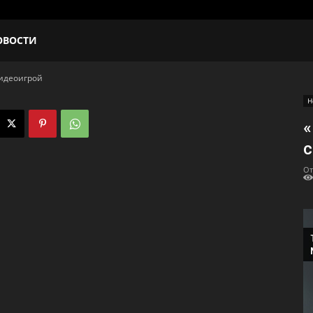
ОВОСТИ
видеоигрой
Н
«
с
От