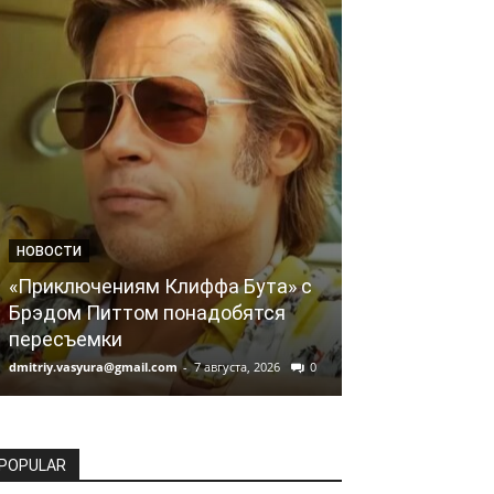
НОВОСТИ
НОВОСТИ
«Приключениям Клиффа Бута» с
Великобрита
Брэдом Питтом понадобятся
слияние Warne
пересъемки
Paramount
dmitriy.vasyura@gmail.com
-
7 августа, 2026
0
dmitriy.vasyura@gm
POPULAR