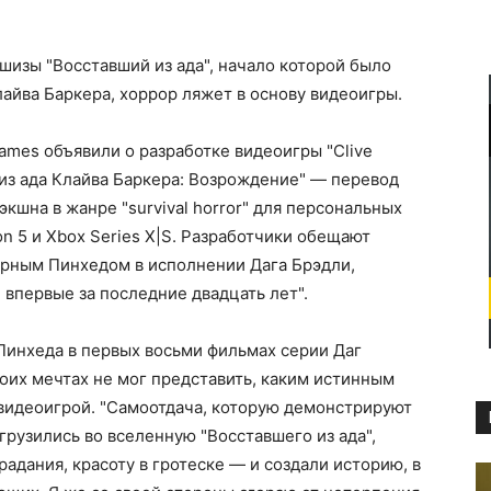
изы "Восставший из ада", начало которой было
айва Баркера, хоррор ляжет в основу видеоигры.
Games объявили о разработке видеоигры "Clive
ий из ада Клайва Баркера: Возрождение" — перевод
экшна в жанре "survival horror" для персональных
on 5 и Xbox Series X|S. Разработчики обещают
арным Пинхедом в исполнении Дага Брэдли,
 впервые за последние двадцать лет".
Пинхеда в первых восьми фильмах серии Даг
воих мечтах не мог представить, каким истинным
 видеоигрой. "Самоотдача, которую демонстрируют
огрузились во вселенную "Восставшего из ада",
радания, красоту в гротеске — и создали историю, в