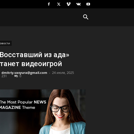
овости
Восставший из ада»
танет видеоигрой
dmitriy.vasyura@gmail.com
-
24 июля, 2025
231
0