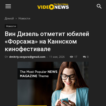
Домой
Новости
Новости
Вин Дизель отметит юбилей
«Форсажа» на Каннском
кинофестивале
От
dmitriy.vasyura@gmail.com
-
11 мая, 2026
17
0