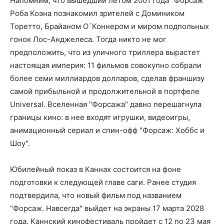
Напомним, что вышедший летом 2001 года "Форсаж"
Роба Коэна познакомил зрителей с Домиником
Торетто, Брайаном О`Коннером и миром подпольных
гонок Лос-Анджелеса. Тогда никто не мог
предположить, что из уличного триллера вырастет
настоящая империя: 11 фильмов совокупно собрали
более семи миллиардов долларов, сделав франшизу
самой прибыльной и продолжительной в портфеле
Universal. Вселенная "Форсажа" давно перешагнула
границы кино: в нее входят игрушки, видеоигры,
анимационный сериал и спин-офф "Форсаж: Хоббс и
Шоу".
Юбилейный показ в Каннах состоится на фоне
подготовки к следующей главе саги. Ранее студия
подтвердила, что новый фильм под названием
"Форсаж. Навсегда" выйдет на экраны 17 марта 2028
года. Каннский кинофестиваль пройдет с 12 по 23 мая