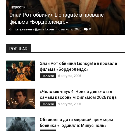
НОВОСТИ
Элай Рот обвинил Lionsgate в провале
фильма «Бордерлендс»
dmitriy.vasyura@gmail.com
-
6 августа, 2026
0
d
POPULAR
Элай Рот обвинил Lionsgate в провале
фильма «Бордерлендс»
6 августа, 2026
Новости
«Человек-паук 4: Новый день» стал
самым кассовым фильмом 2026 года
5 августа, 2026
Новости
Объявлена дата мировой премьеры
боевика «Годзилла: Минус ноль»