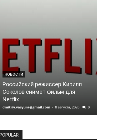
НОВОСТИ
НОВОСТИ
Российский режиссер Кирилл
Lionsgate оф
Соколов снимет фильм для
«зеленый све
Netflix
«Майкла»
dmitriy.vasyura@gmail.com
-
8 августа, 2026
0
dmitriy.vasyura@gm
POPULAR