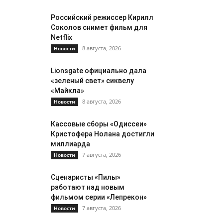
Российский режиссер Кирилл
Соколов снимет фильм для
Netflix
8 августа, 2026
Новости
Lionsgate официально дала
«зеленый свет» сиквелу
«Майкла»
8 августа, 2026
Новости
Кассовые сборы «Одиссеи»
Кристофера Нолана достигли
миллиарда
7 августа, 2026
Новости
Сценаристы «Пилы»
работают над новым
фильмом серии «Лепрекон»
7 августа, 2026
Новости