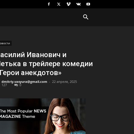
овости
асилий Иванович и
етька в трейлере комедии
Герои анекдотов»
dmitriy.vasyura@gmail.com
-
22 апреля, 2025
127
0