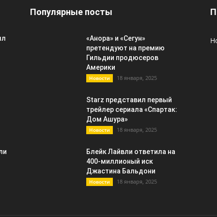
Популярные посты
П
лл
«Анора» и «Сегун»
Н
претендуют на премию
Гильдии продюсеров
Америки
18 января, 2025
Новости
Starz представил первый
трейлер сериала «Спартак:
Дом Ашура»
18 января, 2025
Новости
ли
Блейк Лайвли ответила на
400-миллионый иск
Джастина Бальдони
18 января, 2025
Новости