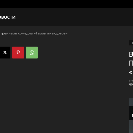
ОВОСТИ
 трейлере комедии «Герои анекдотов»
Н
В
П
«
От