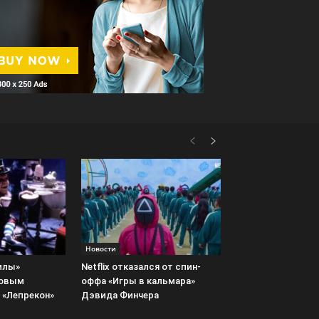
Новости
илы»
Netflix отказался от спин-
новым
оффа «Игры в кальмара»
 «Лепрекон»
Дэвида Финчера