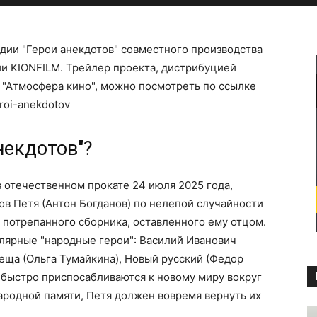
ии "Герои анекдотов" совместного производства
и KIONFILM. Трейлер проекта, дистрибуцией
 "Атмосфера кино", можно посмотреть по ссылке
roi-anekdotov
некдотов"?
в отечественном прокате 24 июля 2025 года,
в Петя (Антон Богданов) по нелепой случайности
з потрепанного сборника, оставленного ему отцом.
лярные "народные герои": Василий Иванович
Теща (Ольга Тумайкина), Новый русский (Федор
 быстро приспосабливаются к новому миру вокруг
народной памяти, Петя должен вовремя вернуть их