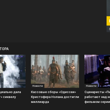
ВТОРА
Новости
Новости
ициально дала
Кассовые сборы «Одиссеи»
Сценаристы «П
т» сиквелу
Кристофера Нолана достигли
работают над 
миллиарда
фильмом серии