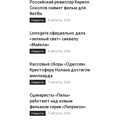
Российский режиссер Кирилл
Соколов снимет фильм для
Netflix
8 августа, 2026
Новости
Lionsgate официально дала
«зеленый свет» сиквелу
«Майкла»
8 августа, 2026
Новости
Кассовые сборы «Одиссеи»
Кристофера Нолана достигли
миллиарда
7 августа, 2026
Новости
Сценаристы «Пилы»
работают над новым
фильмом серии «Лепрекон»
7 августа, 2026
Новости