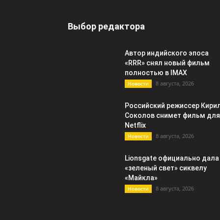
Выбор редактора
Автор индийского эпоса
«RRR» снял новый фильм
полностью в IMAX
8 августа, 2026
Новости
Российский режиссер Кири
Соколов снимет фильм для
Netflix
8 августа, 2026
Новости
Lionsgate официально дала
«зеленый свет» сиквелу
«Майкла»
8 августа, 2026
Новости