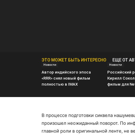
ЭТО МОЖЕТ БЫТЬ ИНТЕРЕСНО
ЕЩЕ ОТ А
Новости
Новости
Автор индийского эпоса
Российский 
«RRR» снял новый фильм
Кирилл Сокол
полностью в IMAX
фильм для Net
В процессе подготовки сиквела нашумев
произошел неожиданный поворот. По инф
главной роли в оригинальной ленте, не в