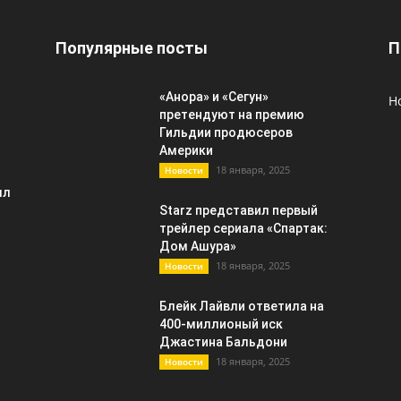
Популярные посты
П
«Анора» и «Сегун»
Н
претендуют на премию
Гильдии продюсеров
Америки
18 января, 2025
Новости
лл
Starz представил первый
трейлер сериала «Спартак:
Дом Ашура»
18 января, 2025
Новости
Блейк Лайвли ответила на
400-миллионый иск
Джастина Бальдони
18 января, 2025
Новости