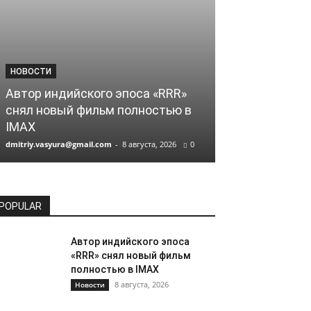
НОВОСТИ
НОВОСТИ
Автор индийского эпоса «RRR»
Российский 
снял новый фильм полностью в
Соколов сни
IMAX
Netflix
dmitriy.vasyura@gmail.com
-
8 августа, 2026
0
dmitriy.vasyura@gm
POPULAR
Автор индийского эпоса
«RRR» снял новый фильм
полностью в IMAX
8 августа, 2026
Новости