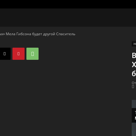
ых» Мела Гибсона будет другой Спаситель
Н
В
Х
б
От