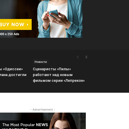
Новости
ы «Одиссеи»
Сценаристы «Пилы»
лана достигли
работают над новым
фильмом серии «Лепрекон»
- Advertisement -