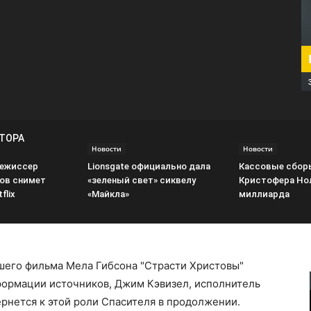
ВТОРА
Новости
Новости
режиссер
Lionsgate официально дала
Кассовые сбор
ов снимет
«зеленый свет» сиквелу
Кристофера Но
flix
«Майкла»
миллиарда
шего фильма Мела Гибсона "Страсти Христовы"
ормации источников, Джим Кэвизел, исполнитель
ернется к этой роли Спасителя в продолжении.