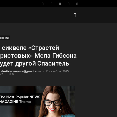
овости
 сиквеле «Страстей
ристовых» Мела Гибсона
удет другой Спаситель
dmitriy.vasyura@gmail.com
-
11 октября, 2025
72
0