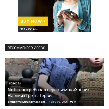
RECOMMENDED VIDEOS
НОВОСТИ
Netflix потребовал пересъемок «Хроник
Нарнии» Греты Гервиг
dmitriy.vasyura@gmail.com
-
7 августа, 2026
0
d