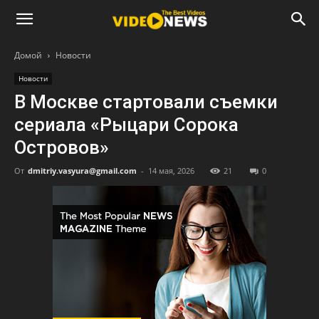
Домой
Новости
Новости
В Москве стартовали съемки
сериала «Рыцари Сорока
Островов»
От
dmitriy.vasyura@gmail.com
-
14 мая, 2026
21
0