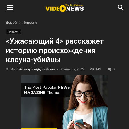
Домой
Новости
Новости
«Ужасающий 4» расскажет
историю происхождения
клоуна-убийцы
От
dmitriy.vasyura@gmail.com
-
30 января, 2025
149
0