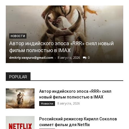
НОВОСТИ
Автор индийского эпоса «RRR» снял новый
фильм полностью в IMAX
dmitriy.vasyura@gmail.com
-
8 августа, 2026
0
d
POPULAR
Автор индийского эпоса «RRR» снял
новый фильм полностью в IMAX
8 августа, 2026
Новости
Российский режиссер Кирилл Соколов
снимет фильм для Netflix