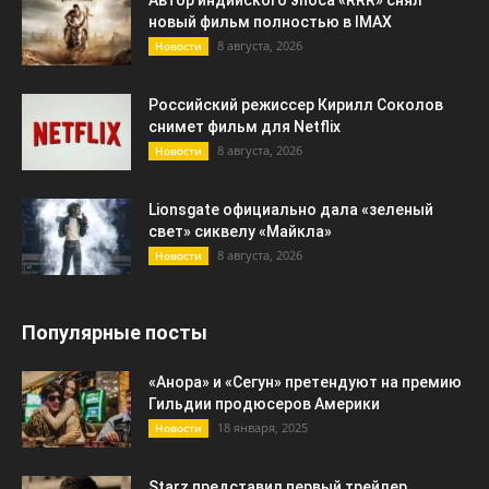
новый фильм полностью в IMAX
8 августа, 2026
Новости
Российский режиссер Кирилл Соколов
снимет фильм для Netflix
8 августа, 2026
Новости
Lionsgate официально дала «зеленый
свет» сиквелу «Майкла»
8 августа, 2026
Новости
Популярные посты
«Анора» и «Сегун» претендуют на премию
Гильдии продюсеров Америки
18 января, 2025
Новости
Starz представил первый трейлер