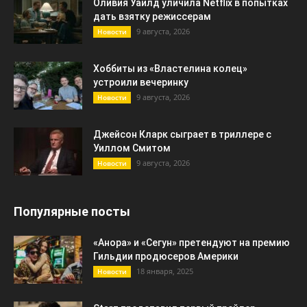
Оливия Уайлд уличила Netflix в попытках
дать взятку режиссерам
9 августа, 2026
Новости
Хоббиты из «Властелина колец»
устроили вечеринку
9 августа, 2026
Новости
Джейсон Кларк сыграет в триллере с
Уиллом Смитом
9 августа, 2026
Новости
Популярные посты
«Анора» и «Сегун» претендуют на премию
Гильдии продюсеров Америки
18 января, 2025
Новости