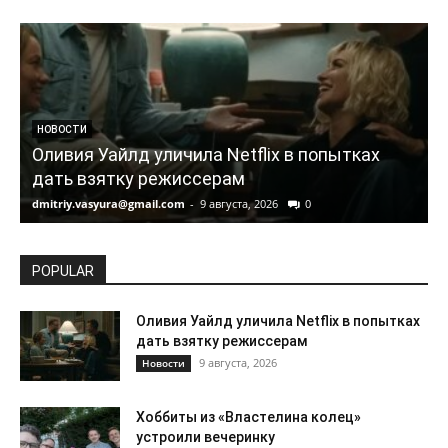
НОВОСТИ
Оливия Уайлд уличила Netflix в попытках
дать взятку режиссерам
dmitriy.vasyura@gmail.com
-
9 августа, 2026
0
d
POPULAR
Оливия Уайлд уличила Netflix в попытках
дать взятку режиссерам
9 августа, 2026
Новости
Хоббиты из «Властелина колец»
устроили вечеринку