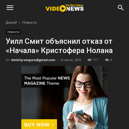
Домой
Новости
Новости
Уилл Смит объяснил отказ от
«Начала» Кристофера Нолана
От
dmitriy.vasyura@gmail.com
-
16 июня, 2025
117
0