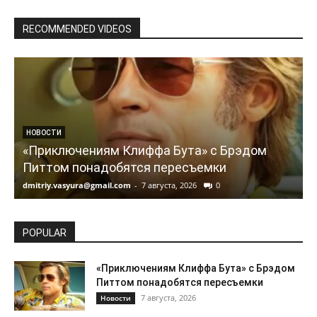
RECOMMENDED VIDEOS
НОВОСТИ
«Приключениям Клиффа Бута» с Брэдом
Питтом понадобятся пересъемки
dmitriy.vasyura@gmail.com
-
7 августа, 2026
0
d
POPULAR
«Приключениям Клиффа Бута» с Брэдом
Питтом понадобятся пересъемки
7 августа, 2026
Новости