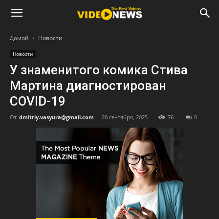
Домой
Новости
Новости
У знаменитого комика Стива
Мартина диагностирован
COVID-19
От
dmitriy.vasyura@gmail.com
-
20 сентября, 2025
76
0