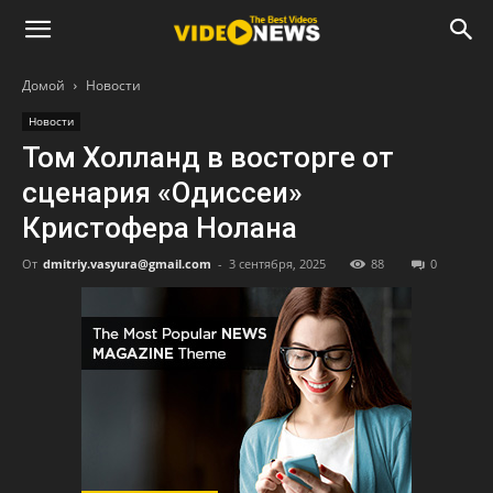
Домой
Новости
Новости
Том Холланд в восторге от
сценария «Одиссеи»
Кристофера Нолана
От
dmitriy.vasyura@gmail.com
-
3 сентября, 2025
88
0