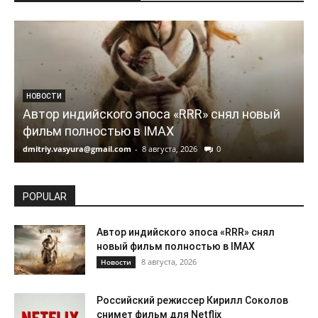
НОВОСТИ
Автор индийского эпоса «RRR» снял новый
фильм полностью в IMAX
dmitriy.vasyura@gmail.com
-
8 августа, 2026
0
d
POPULAR
Автор индийского эпоса «RRR» снял
новый фильм полностью в IMAX
8 августа, 2026
Новости
Российский режиссер Кирилл Соколов
снимет фильм для Netflix