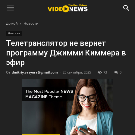
Домой
Новости
Новости
Телетранслятор не вернет
программу Джимми Киммера в
эфир
От
dmitriy.vasyura@gmail.com
-
23 сентября, 2025
73
0