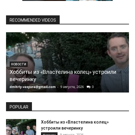
RECOMMENDED VIDEOS
НОВОСТИ
Хоббиты из «Властелина колец» устроили
вечеринку
dmitriy.vasyura@gmail.com
-
9 августа, 2026
0
d
POPULAR
Хоббиты из «Властелина колец»
устроили вечеринку
9 августа, 2026
Новости