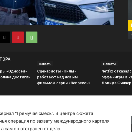
ВТОРА
Новости
Новости
ры «Одиссеи»
Сценаристы «Пилы»
Netflix отказалс
олана достигли
работают над новым
оффа «Игры в к
фильмом серии «Лепрекон»
Дэвида Финчер
сериал "Гремучая смесь". В центре сюжета
чья операция по захвату международного картеля
а сам он отстранен от дела.