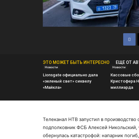
ЭТО МОЖЕТ БЫТЬ ИНТЕРЕСНО
ЕЩЕ ОТ А
Новости
Новости
Lionsgate официально дала
Кассовые сбо
«зеленый свет» сиквелу
Кристофера Н
«Майкла»
миллиарда
Телеканал НТВ запустил в производство 
подполковник ФСБ Алексей Никольский, 
обернулась катастрофой: напарник погиб, 