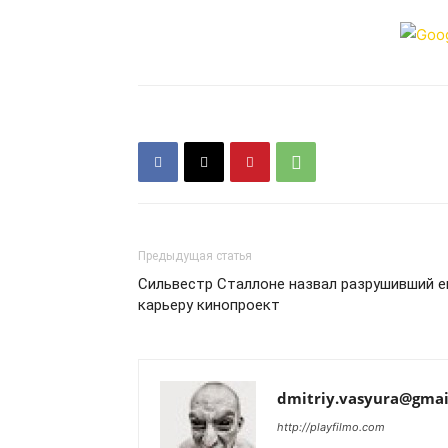
Предыдущая статья
Сильвестр Сталлоне назвал разрушивший е
карьеру кинопроект
dmitriy.vasyura@gmai
http://playfilmo.com