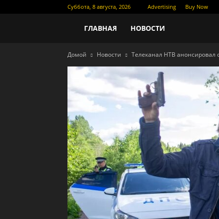
Суббота, 8 августа, 2026
Advertising
Buy Now
Новости
ГЛАВНАЯ
НОВОСТИ
Домой
Новости
Телеканал НТВ анонсировал 
кино