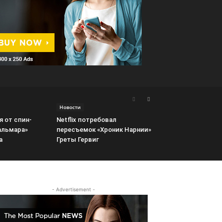
Новости
я от спин-
Netflix потребовал
альмара»
пересъемок «Хроник Нарнии»
а
Греты Гервиг
- Advertisement -