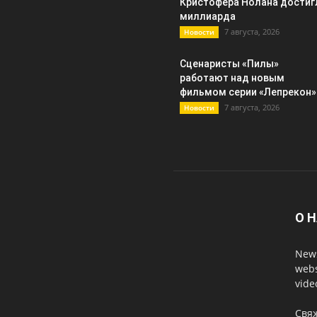
Кристофера Нолана достиг
миллиарда
7 августа, 2026
Новости
Сценаристы «Пилы»
работают над новым
фильмом серии «Лепрекон»
7 августа, 2026
Новости
О 
News
webs
vide
Свя