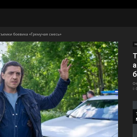
съемки боевика «Гремучая смесь»
Н
Т
а
б
От