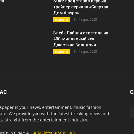
ли
Starz представил первый
трейлер сериала «Спартак:
Дом Ашура»
18 января, 2025
Новости
Блейк Лайвли ответила на
400-миллионый иск
Джастина Бальдони
18 января, 2025
Новости
НАС
С
paper is your news, entertainment, music fashion
ite. We provide you with the latest breaking news and
os straight from the entertainment industry.
житесь с нами:
contact@yoursite.com