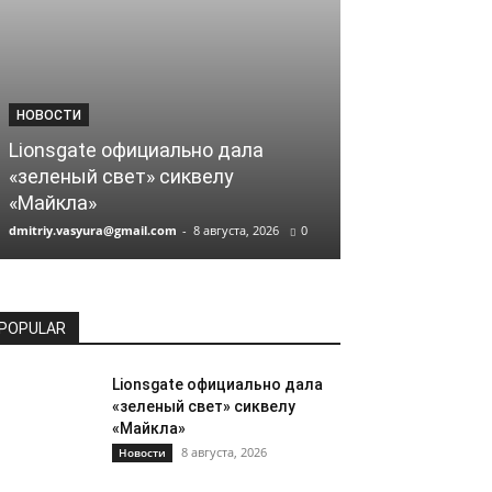
НОВОСТИ
НОВОСТИ
Lionsgate официально дала
Кассовые сб
«зеленый свет» сиквелу
Кристофера 
«Майкла»
миллиарда
dmitriy.vasyura@gmail.com
-
8 августа, 2026
0
dmitriy.vasyura@gm
POPULAR
Lionsgate официально дала
«зеленый свет» сиквелу
«Майкла»
8 августа, 2026
Новости