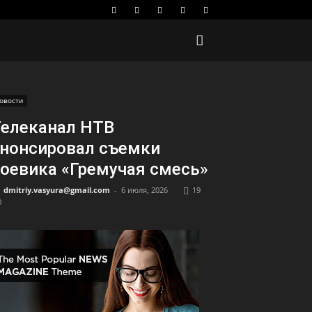
овости
елеканал НТВ
нонсировал съемки
оевика «Гремучая смесь»
dmitriy.vasyura@gmail.com
-
6 июля, 2026
19
0