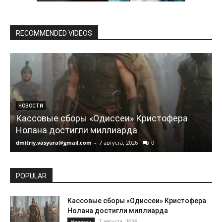
RECOMMENDED VIDEOS
НОВОСТИ
Кассовые сборы «Одиссеи» Кристофера
Нолана достигли миллиарда
dmitriy.vasyura@gmail.com
-
7 августа, 2026
0
d
POPULAR
Кассовые сборы «Одиссеи» Кристофера
Нолана достигли миллиарда
7 августа, 2026
Новости