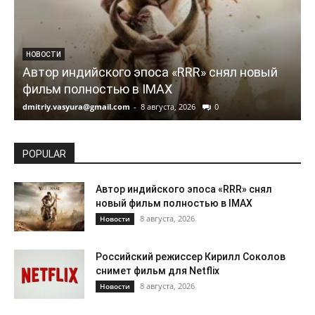
НОВОСТИ
Автор индийского эпоса «RRR» снял новый
фильм полностью в IMAX
dmitriy.vasyura@gmail.com
-
8 августа, 2026
0
d
POPULAR
Автор индийского эпоса «RRR» снял
новый фильм полностью в IMAX
8 августа, 2026
Новости
Российский режиссер Кирилл Соколов
снимет фильм для Netflix
8 августа, 2026
Новости