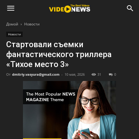
Домой
Новости
Новости
Стартовали съемки
фантастического триллера
«Тихое место 3»
От
dmitriy.vasyura@gmail.com
-
10 мая, 2026
31
0