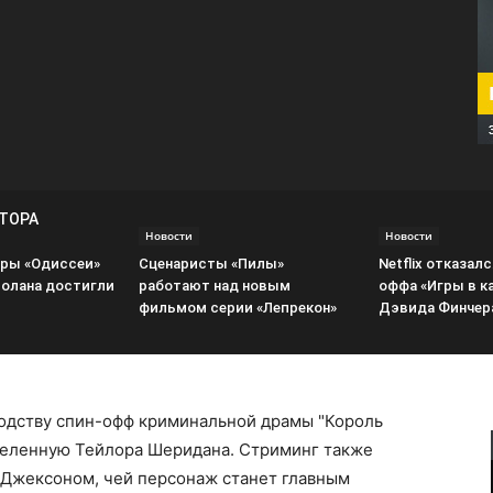
ВТОРА
Новости
Новости
ры «Одиссеи»
Сценаристы «Пилы»
Netflix отказалс
олана достигли
работают над новым
оффа «Игры в к
фильмом серии «Лепрекон»
Дэвида Финчер
водству спин-офф криминальной драмы "Король
вселенную Тейлора Шеридана. Стриминг также
 Джексоном, чей персонаж станет главным