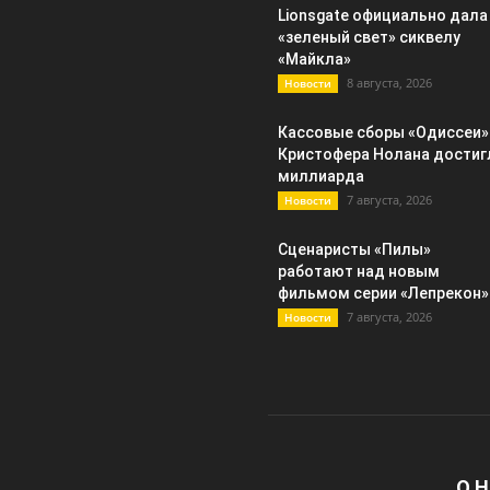
Lionsgate официально дала
«зеленый свет» сиквелу
«Майкла»
8 августа, 2026
Новости
Кассовые сборы «Одиссеи»
Кристофера Нолана достиг
миллиарда
7 августа, 2026
Новости
Сценаристы «Пилы»
работают над новым
фильмом серии «Лепрекон»
7 августа, 2026
Новости
О 