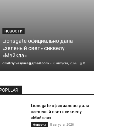
НОВОСТИ
НОВОСТИ
Lionsgate официально дала
Кассовые сб
«зеленый свет» сиквелу
Кристофера 
«Майкла»
миллиарда
dmitriy.vasyura@gmail.com
-
8 августа, 2026
0
dmitriy.vasyura@gm
POPULAR
Lionsgate официально дала
«зеленый свет» сиквелу
«Майкла»
8 августа, 2026
Новости