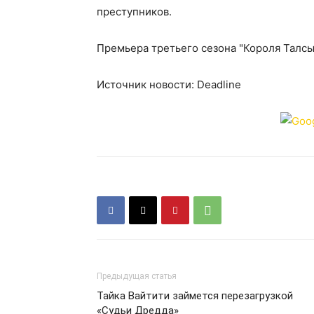
преступников.
Премьера третьего сезона "Короля Талсы"
Источник новости: Deadline
Предыдущая статья
Тайка Вайтити займется перезагрузкой
«Судьи Дредда»