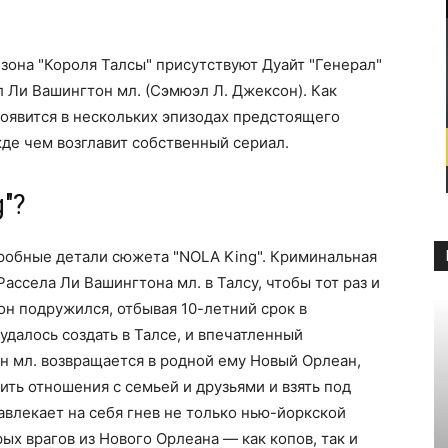
езона "Короля Талсы" присутствуют Дуайт "Генерал"
 Ли Вашингтон мл. (Сэмюэл Л. Джексон). Как
оявится в нескольких эпизодах предстоящего
де чем возглавит собственный сериал.
"?
робные детали сюжета "NOLA King". Криминальная
ссела Ли Вашингтона мл. в Талсу, чтобы тот раз и
он подружился, отбывая 10-летний срок в
удалось создать в Талсе, и впечатленный
н мл. возвращается в родной ему Новый Орлеан,
ить отношения с семьей и друзьями и взять под
авлекает на себя гнев не только нью-йоркской
ых врагов из Нового Орлеана — как копов, так и