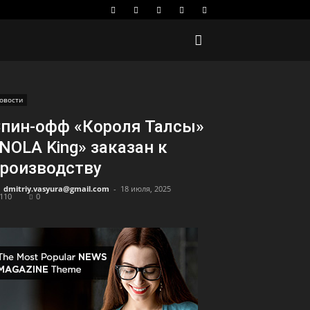
овости
пин-офф «Короля Талсы»
NOLA King» заказан к
роизводству
dmitriy.vasyura@gmail.com
-
18 июля, 2025
110
0