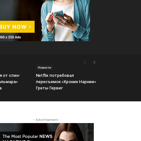
Новости
я от спин-
Netflix потребовал
альмара»
пересъемок «Хроник Нарнии»
а
Греты Гервиг
- Advertisement -