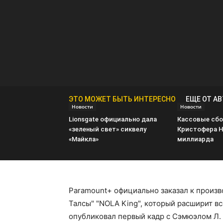
ЭТО МОЖЕТ БЫТЬ ИНТЕРЕСНО
ЕЩЕ ОТ А
Новости
Новости
Lionsgate официально дала
Кассовые сбо
«зеленый свет» сиквелу
Кристофера Н
«Майкла»
миллиарда
Paramount+ официально заказал к произ
Талсы" "NOLA King", который расширит 
опубликовал первый кадр с Сэмюэлом Л.