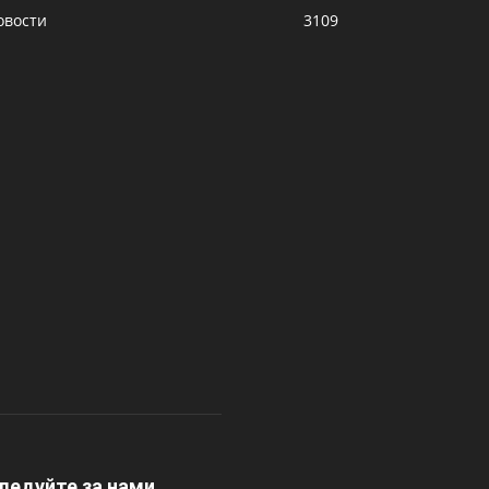
овости
3109
ледуйте за нами