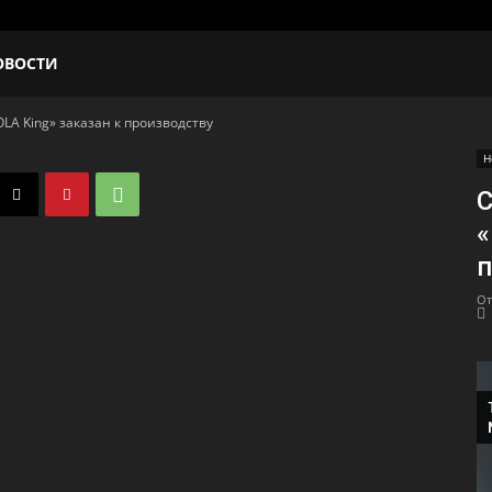
ОВОСТИ
LA King» заказан к производству
Н
С
«
п
От