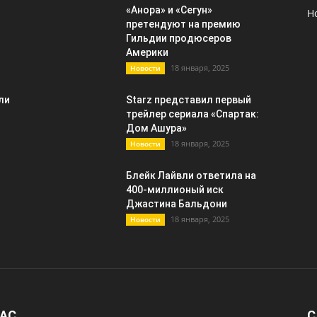
«Анора» и «Сегун»
Н
претендуют на премию
Гильдии продюсеров
Америки
18 января, 2025
Новости
ли
Starz представил первый
трейлер сериала «Спартак:
Дом Ашура»
18 января, 2025
Новости
Блейк Лайвли ответила на
400-миллионый иск
Джастина Бальдони
18 января, 2025
Новости
НАС
С