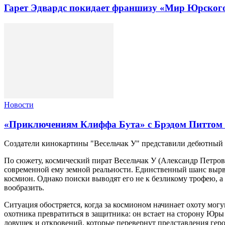
Гарет Эдвардс покидает франшизу «Мир Юрского
Новости
«Приключениям Клиффа Бута» с Брэдом Питтом 
Создатели кинокартины "Весельчак У" представили дебютный т
По сюжету, космический пират Весельчак У (Александр Петров
современной ему земной реальности. Единственный шанс вырва
космион. Однако поиски выводят его не к безликому трофею, а
вообразить.
Ситуация обостряется, когда за космионом начинает охоту мог
охотника превратиться в защитника: он встает на сторону Юр
ловушек и откровений, которые перевернут представления гер