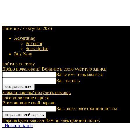
Пятница, 7 августа, 2026
Advertising
Premium
Subscription
Buy Now
войти в систему
Добро пожаловать! Войдите в свою учётную запись
Ваше имя пользователя
Ваш пароль
Забыли пароль? получить помощь
восстановление пароля
Восстановите свой пароль
Ваш адрес электронной почты
Пароль будет выслан Вам по электронной почте.
Новости кино