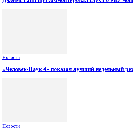
Джеймс Ганн прокомментировал слухи о «Бэтмене
Новости
«Человек-Паук 4» показал лучший недельный рез
Новости