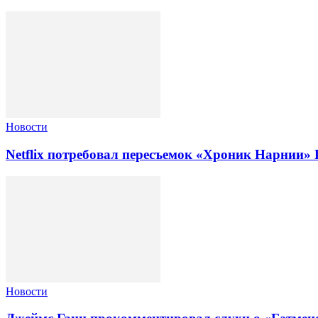
Новости
Netflix потребовал пересъемок «Хроник Нарнии» 
Новости