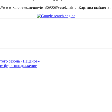
//www.kinonews.ru/movie_369068/veselchak-u. Картина выйдет в п
ятого сезона «Пацанов»
и» будет продолжение