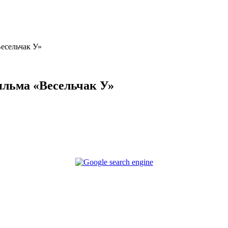
Весельчак У»
ильма «Весельчак У»