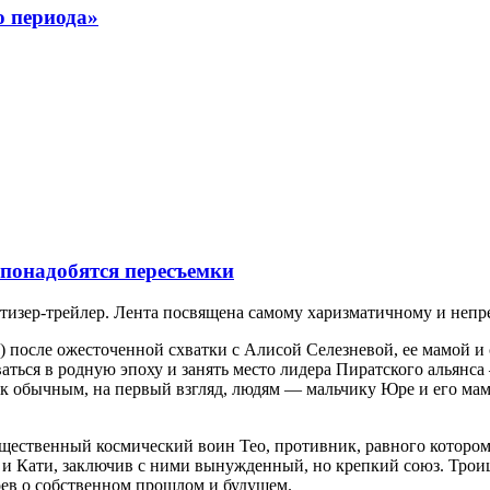
 периода»
понадобятся пересъемки
изер-трейлер. Лента посвящена самому харизматичному и непре
) после ожесточенной схватки с Алисой Селезневой, ее мамой 
ться в родную эпоху и занять место лидера Пиратского альянса
 к обычным, на первый взгляд, людям — мальчику Юре и его маме
ущественный космический воин Тео, противник, равного которому
ы и Кати, заключив с ними вынужденный, но крепкий союз. Тро
оев о собственном прошлом и будущем.