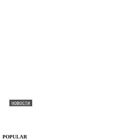
НОВОСТИ
Netflix потребовал пересъемок «Хроник Нарнии» 
dmitriy.vasyura@gmail.com
-
7 августа, 2026
0
POPULAR