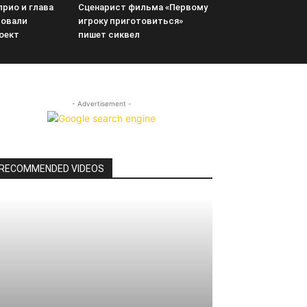
рио и глава
Сценарист фильма «Первому
ровали
игроку приготовиться»
оект
пишет сиквел
- Advertisement -
RECOMMENDED VIDEOS