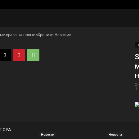
ые права на новые «Хроники Нарнии»
Н
S
м
н
От
ВТОРА
Новости
Новости