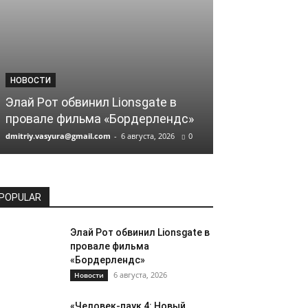
НОВОСТИ
НОВОСТИ
«Человек-пау
Элай Рот обвинил Lionsgate в
стал самым 
провале фильма «Бордерлендс»
2026 года
dmitriy.vasyura@gmail.com
-
6 августа, 2026
0
dmitriy.vasyura@gm
POPULAR
Элай Рот обвинил Lionsgate в
провале фильма
«Бордерлендс»
6 августа, 2026
Новости
«Человек-паук 4: Новый