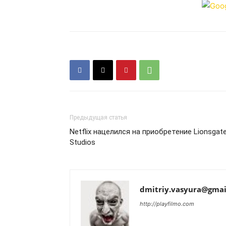
Предыдущая статья
Netflix нацелился на приобретение Lionsgat
Studios
dmitriy.vasyura@gmai
http://playfilmo.com