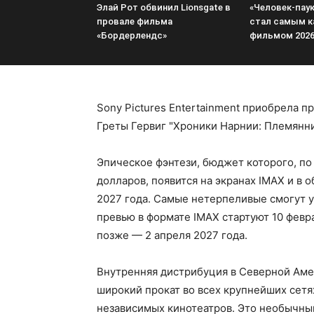
Элай Рот обвинил Lionsgate в
«Человек-паук
провале фильма
стал самым 
«Бордерлендс»
фильмом 2026
Sony Pictures Entertainment приобрела 
Греты Гервиг "Хроники Нарнии: Племянни
Эпическое фэнтези, бюджет которого, п
долларов, появится на экранах IMAX и в 
2027 года. Самые нетерпеливые смогут у
превью в формате IMAX стартуют 10 февра
позже — 2 апреля 2027 года.
Внутренняя дистрибуция в Северной Амер
широкий прокат во всех крупнейших сетях
независимых кинотеатров. Это необычный