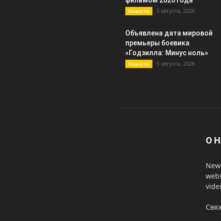
фильмом 2026 года
5 августа, 2026
Новости
Объявлена дата мировой
премьеры боевика
«Годзилла: Минус ноль»
5 августа, 2026
Новости
О 
News
webs
vide
Свя