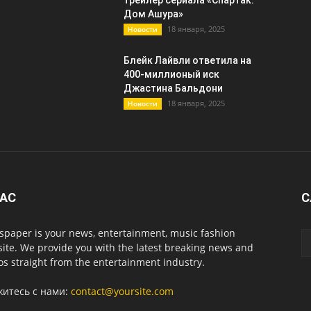
трейлер сериала «Спартак:
Дом Ашура»
18 января, 2025
Новости
Блейк Лайвли ответила на
400-миллионый иск
Джастина Бальдони
18 января, 2025
Новости
НАС
С
paper is your news, entertainment, music fashion
ite. We provide you with the latest breaking news and
os straight from the entertainment industry.
житесь с нами:
contact@yoursite.com