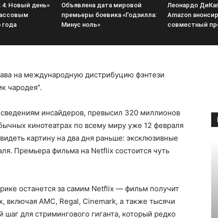
 4: Новый день»
Объявлена дата мировой
Леонардо ДиКап
кассовым
премьеры боевика «Годзилла:
Amazon анонси
 года
Минус ноль»
совместный пр
права на международную дистрибуцию фэнтези
к чародея".
о сведениям инсайдеров, превысил 320 миллионов
обычных кинотеатрах по всему миру уже 12 февраля
видеть картину на два дня раньше: эксклюзивные
ля. Премьера фильма на Netflix состоится чуть
ике останется за самим Netflix — фильм получит
, включая AMC, Regal, Cinemark, а также тысячи
 шаг для стримингового гиганта, который редко