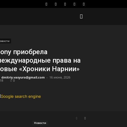
овости
ony приобрела
еждународные права на
овые «Хроники Нарнии»
dmitriy.vasyura@gmail.com
-
16 июня, 2026
18
0
Новости