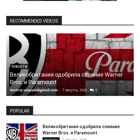
RECOMMENDED VIDEOS
НОВОСТИ
Великобритания одобрила слияние Warner
Bros. и Paramount
dmitriy.vasyura@gmail.com
-
7 августа, 2026
0
d
POPULAR
Великобритания одобрила слияние
Warner Bros. и Paramount
7 августа, 2026
Новости