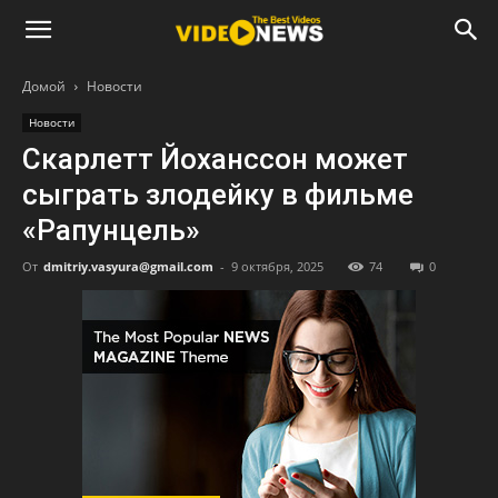
Домой
Новости
Новости
Скарлетт Йоханссон может
сыграть злодейку в фильме
«Рапунцель»
От
dmitriy.vasyura@gmail.com
-
9 октября, 2025
74
0