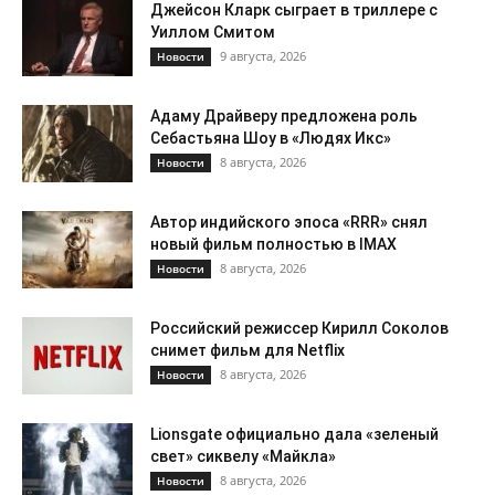
Джейсон Кларк сыграет в триллере с
Уиллом Смитом
9 августа, 2026
Новости
Адаму Драйверу предложена роль
Себастьяна Шоу в «Людях Икс»
8 августа, 2026
Новости
Автор индийского эпоса «RRR» снял
новый фильм полностью в IMAX
8 августа, 2026
Новости
Российский режиссер Кирилл Соколов
снимет фильм для Netflix
8 августа, 2026
Новости
Lionsgate официально дала «зеленый
свет» сиквелу «Майкла»
8 августа, 2026
Новости