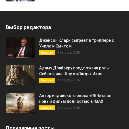
Выбор редактора
Джейсон Кларк сыграет в триллере с
Уиллом Смитом
9 августа, 2026
Новости
Адаму Драйверу предложена роль
Себастьяна Шоу в «Людях Икс»
8 августа, 2026
Новости
Автор индийского эпоса «RRR» снял
новый фильм полностью в IMAX
8 августа, 2026
Новости
Популярные посты