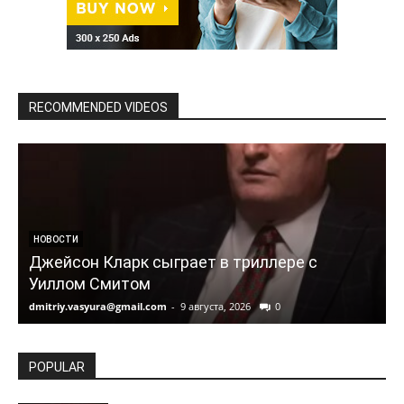
RECOMMENDED VIDEOS
НОВОСТИ
Джейсон Кларк сыграет в триллере с
Уиллом Смитом
dmitriy.vasyura@gmail.com
-
9 августа, 2026
0
d
POPULAR