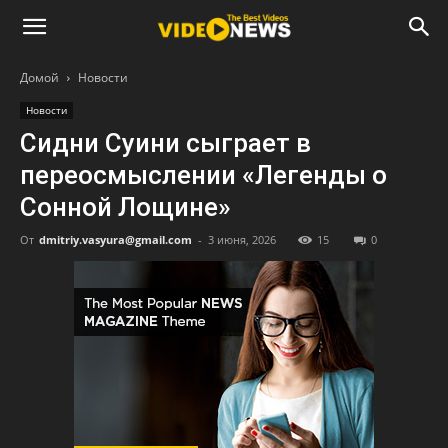
Домой
Новости
Новости
Сидни Суини сыграет в
переосмыслении «Легенды о
Сонной Лощине»
От
dmitriy.vasyura@gmail.com
-
3 июня, 2026
15
0