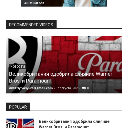
RECOMMENDED VIDEOS
НОВОСТИ
Великобритания одобрила слияние Warner
Bros. и Paramount
dmitriy.vasyura@gmail.com
-
7 августа, 2026
0
d
POPULAR
Великобритания одобрила слияние
Warner Bros. и Paramount