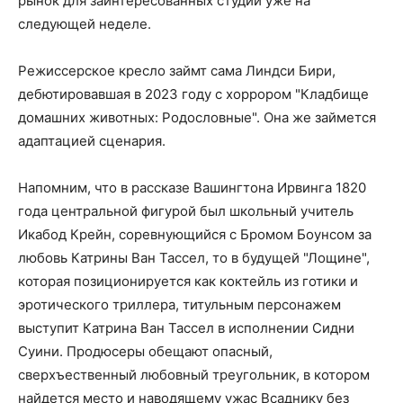
рынок для заинтересованных студий уже на
следующей неделе.
Режиссерское кресло займт сама Линдси Бири,
дебютировавшая в 2023 году с хоррором "Кладбище
домашних животных: Родословные". Она же займется
адаптацией сценария.
Напомним, что в рассказе Вашингтона Ирвинга 1820
года центральной фигурой был школьный учитель
Икабод Крейн, соревнующийся с Бромом Боунсом за
любовь Катрины Ван Тассел, то в будущей "Лощине",
которая позиционируется как коктейль из готики и
эротического триллера, титульным персонажем
выступит Катрина Ван Тассел в исполнении Сидни
Суини. Продюсеры обещают опасный,
сверхъественный любовный треугольник, в котором
найдется место и наводящему ужас Всаднику без