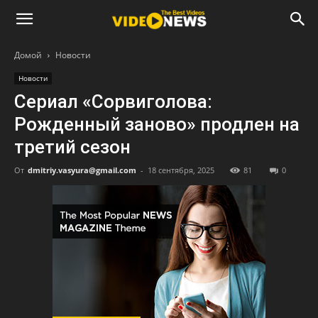
Домой
Новости
Новости
Сериал «Сорвиголова:
Рожденный заново» продлен на
третий сезон
От
dmitriy.vasyura@gmail.com
-
18 сентября, 2025
81
0