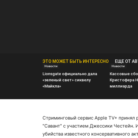
ЭТО МОЖЕТ БЫТЬ ИНТЕРЕСНО
ЕЩЕ ОТ А
Новости
Новости
Lionsgate официально дала
Кассовые сбо
«зеленый свет» сиквелу
Кристофера Н
«Майкла»
миллиарда
Стриминговый сервис Apple TV+ принял 
"Савант" с участием Джессики Честейн. 
убийства известного консервативного ак