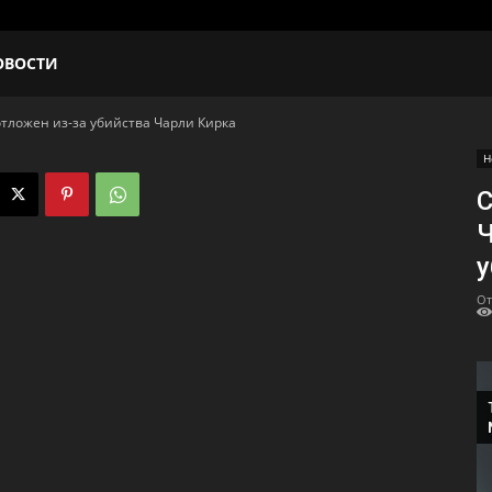
ОВОСТИ
тложен из-за убийства Чарли Кирка
Н
С
Ч
у
От