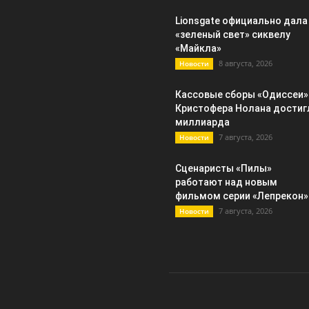
Lionsgate официально дала
«зеленый свет» сиквелу
«Майкла»
8 августа, 2026
Новости
Кассовые сборы «Одиссеи»
Кристофера Нолана достиг
миллиарда
7 августа, 2026
Новости
Сценаристы «Пилы»
работают над новым
фильмом серии «Лепрекон»
7 августа, 2026
Новости