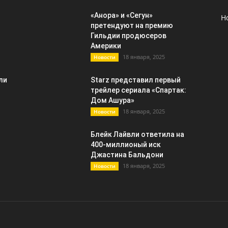
«Анора» и «Сегун»
Н
претендуют на премию
Гильдии продюсеров
Америки
18 января, 2025
Новости
ли
Starz представил первый
трейлер сериала «Спартак:
Дом Ашура»
18 января, 2025
Новости
Блейк Лайвли ответила на
400-миллионый иск
Джастина Бальдони
18 января, 2025
Новости