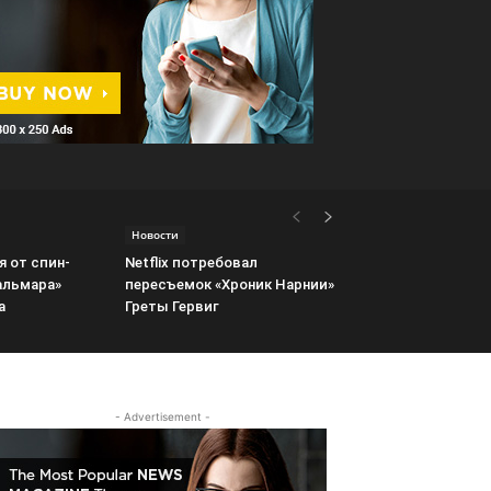
Новости
я от спин-
Netflix потребовал
альмара»
пересъемок «Хроник Нарнии»
а
Греты Гервиг
- Advertisement -