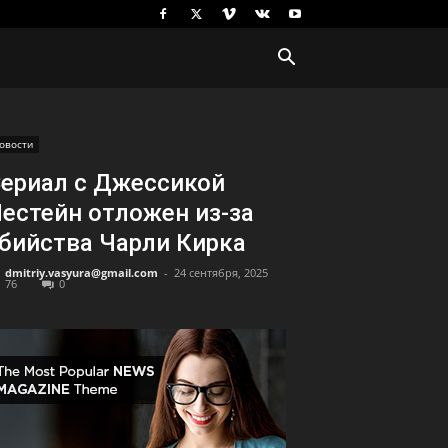
овости
ериал с Джессикой
естейн отложен из-за
бийства Чарли Кирка
dmitriy.vasyura@gmail.com
-
24 сентября, 2025
76
0