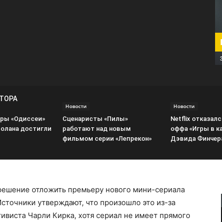
ВТОРА
Новости
Новости
ры «Одиссеи»
Сценаристы «Пилы»
Netflix отказалс
олана достигли
работают над новым
оффа «Игры в к
фильмом серии «Лепрекон»
Дэвида Финчер
решение отложить премьеру нового мини-сериала
Источники утверждают, что произошло это из-за
тивиста Чарли Кирка, хотя сериал не имеет прямого