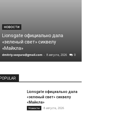
НОВОСТИ
НОВОСТИ
Lionsgate официально дала
Кассовые сб
«зеленый свет» сиквелу
Кристофера 
«Майкла»
миллиарда
dmitriy.vasyura@gmail.com
-
8 августа, 2026
0
dmitriy.vasyura@gm
POPULAR
Lionsgate официально дала
«зеленый свет» сиквелу
«Майкла»
8 августа, 2026
Новости