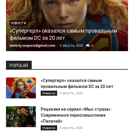
НОВОСТИ
«Супергерл» оказался самым провальным
фильмом DC за 20 лет
dmitriy.vasyura@gmail.com
-
6 августа, 2026
0
d
POPULAR
«Супергерл» оказался самым
провальным фильмом DC за 20 лет
6 августа, 2026
Новости
Рецензия на сериал «Мыс страха».
Современное переосмысление
«Палачей»
6 августа, 2026
Новости