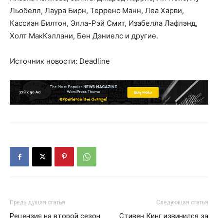
Льобелл, Лаура Бирн, Терренс Манн, Леа Харви,
Кассиан Билтон, Элла-Рэй Смит, Изабелла Лафлэнд,
Холт МакКэллани, Бен Дэниелс и другие.
Источник новости: Deadline
Предыдущая статья
Следующая статья
Рецензия на второй сезон
Стивен Кинг извинился за